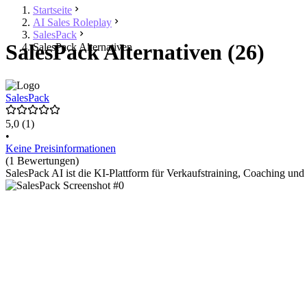
Startseite
AI Sales Roleplay
SalesPack
SalesPack Alternativen (26)
SalesPack Alternativen
SalesPack
5,0
(1)
•
Keine Preisinformationen
(1 Bewertungen)
SalesPack AI ist die KI-Plattform für Verkaufstraining, Coaching u