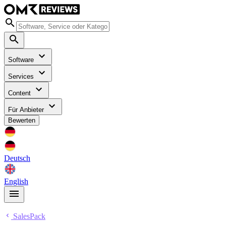
Software
Services
Content
Für Anbieter
Bewerten
Deutsch
English
SalesPack