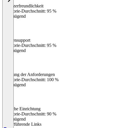
Benutzerfreundlichkeit
0
%
Kategorie-Durchschnitt: 95 %
Ungenügend
Kundensupport
0
%
Kategorie-Durchschnitt: 95 %
Ungenügend
Erfüllung der Anforderungen
0
%
Kategorie-Durchschnitt: 100 %
Ungenügend
Einfache Einrichtung
0
%
Kategorie-Durchschnitt: 90 %
Ungenügend
Weiterführende Links