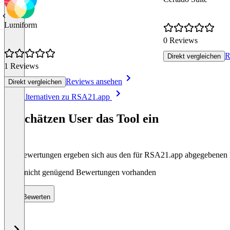
Lumiform
0 Reviews
R
Direkt vergleichen
1 Reviews
Reviews ansehen
Direkt vergleichen
Item
Alle Alternativen zu RSA21.app
1
of
So schätzen User das Tool ein
8
Die Bewertungen ergeben sich aus den für RSA21.app abgegebenen
Noch nicht genügend Bewertungen vorhanden
Bewerten