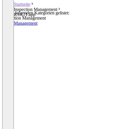
Startseite
Inspection Management
In den folgenden Kategorien gelistet:
RSA21.app
Inspection Management
Audit Management