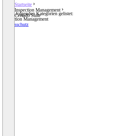
Startseite
Inspection Management
In den folgenden Kategorien gelistet:
Certado Suite
Inspection Management
Arbeitsschutz