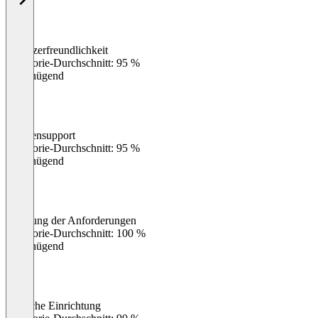
Benutzerfreundlichkeit
0
%
Kategorie-Durchschnitt: 95 %
Ungenügend
Kundensupport
0
%
Kategorie-Durchschnitt: 95 %
Ungenügend
Erfüllung der Anforderungen
0
%
Kategorie-Durchschnitt: 100 %
Ungenügend
Einfache Einrichtung
0
%