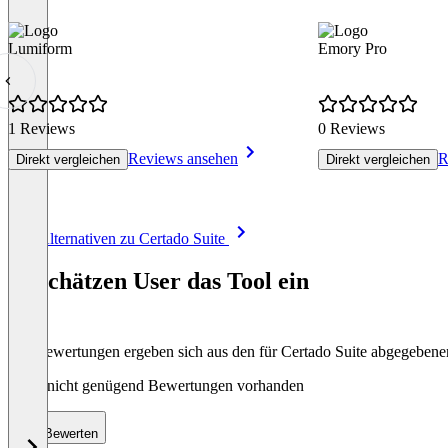
Lumiform
Emory Pro
1 Reviews
0 Reviews
Reviews ansehen
R
Direkt vergleichen
Direkt vergleichen
Item
Alle Alternativen zu Certado Suite
1
of
So schätzen User das Tool ein
8
Die Bewertungen ergeben sich aus den für Certado Suite abgegeben
Noch nicht genügend Bewertungen vorhanden
Bewerten