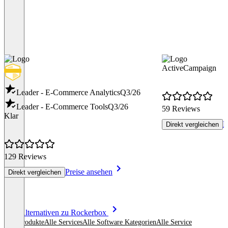
ActiveCampaign
Leader - E-Commerce Analytics
Q3/26
Leader - E-Commerce Tools
Q3/26
59 Reviews
Klar
P
Direkt vergleichen
129 Reviews
Preise ansehen
Direkt vergleichen
Item
Alle Alternativen zu Rockerbox
1
Alle Produkte
Alle Services
Alle Software Kategorien
Alle Service
of