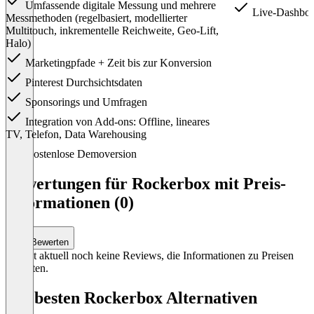
Umfassende digitale Messung und mehrere
Live-Dashboa
Messmethoden (regelbasiert, modellierter
Multitouch, inkrementelle Reichweite, Geo-Lift,
Halo)
Marketingpfade + Zeit bis zur Konversion
Pinterest Durchsichtsdaten
Sponsorings und Umfragen
Integration von Add-ons: Offline, lineares
TV, Telefon, Data Warehousing
Item
Kostenlose Demoversion
1
of
Bewertungen für Rockerbox mit Preis-
2
Informationen (0)
Bewerten
Es gibt aktuell noch keine Reviews, die Informationen zu Preisen
enthalten.
Die besten Rockerbox Alternativen