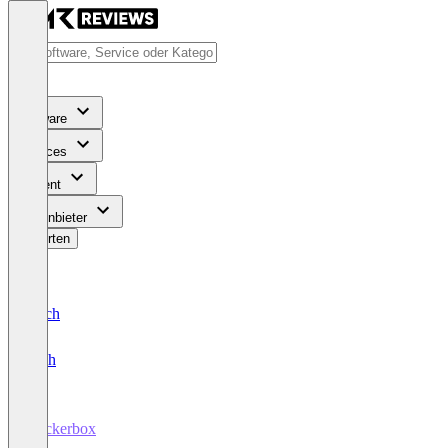
Software
Services
Content
Für Anbieter
Bewerten
Deutsch
English
Rockerbox