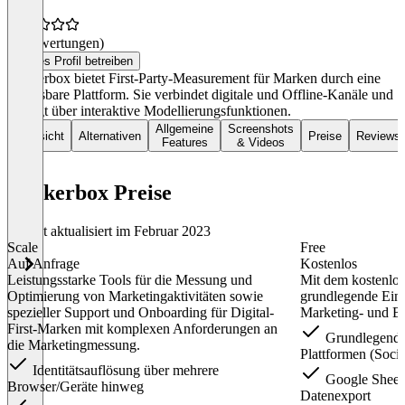
(0 Bewertungen)
Dieses Profil betreiben
Rockerbox bietet First-Party-Measurement für Marken durch eine
anpassbare Plattform. Sie verbindet digitale und Offline-Kanäle und
verfügt über interaktive Modellierungsfunktionen.
Allgemeine
Screenshots
Übersicht
Alternativen
Preise
Reviews
Features
& Videos
Rockerbox Preise
Zuletzt aktualisiert im Februar 2023
Scale
Free
Auf Anfrage
Kostenlos
Leistungsstarke Tools für die Messung und
Mit dem kostenlo
Optimierung von Marketingaktivitäten sowie
grundlegende Einb
spezieller Support und Onboarding für Digital-
Marketing- und B
First-Marken mit komplexen Anforderungen an
Grundlegende 
die Marketingmessung.
Plattformen (Socia
Identitätsauflösung über mehrere
Google Sheets
Browser/Geräte hinweg
Datenexport