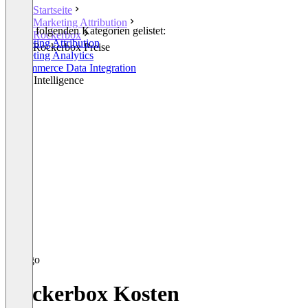
Startseite
Marketing Attribution
In den folgenden Kategorien gelistet:
Rockerbox
Marketing Attribution
Rockerbox Preise
Marketing Analytics
E-Commerce Data Integration
Retail Intelligence
Rockerbox Kosten