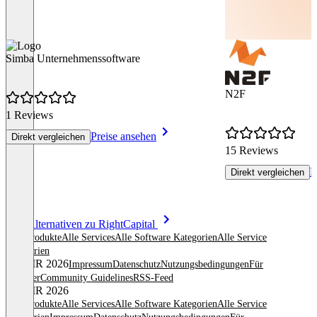
Simba Unternehmenssoftware
N2F
1 Reviews
Preise ansehen
Direkt vergleichen
15 Reviews
P
Direkt vergleichen
Item
Alle Alternativen zu RightCapital
1
Alle Produkte
Alle Services
Alle Software Kategorien
Alle Service
of
Kategorien
8
© OMR 2026
Impressum
Datenschutz
Nutzungsbedingungen
Für
Anbieter
Community Guidelines
RSS-Feed
© OMR 2026
Alle Produkte
Alle Services
Alle Software Kategorien
Alle Service