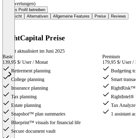
(0 Bewertungen)
Dieses Profil betreiben
Übersicht
Alternativen
Allgemeine Features
Preise
Reviews
RightCapital Preise
Zuletzt aktualisiert im Juni 2025
Basic
Premium
139,95 $
/ User / Monat
179,95 $
/ User / 
Retirement planning
Budgeting too
College planning
Smart transact
Insurance planning
RightRisk™ ri
Tax planning
RightIntel® bu
Estate planning
Tax Analyzer
Snapshot™ plan summaries
1 assistant acc
Blueprint™ visuals for financial life
Secure document vault