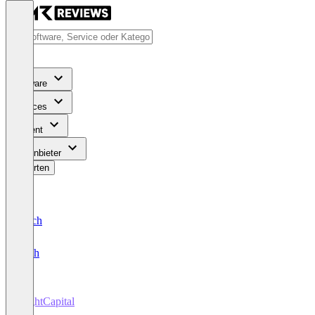
Software
Services
Content
Für Anbieter
Bewerten
Deutsch
English
RightCapital