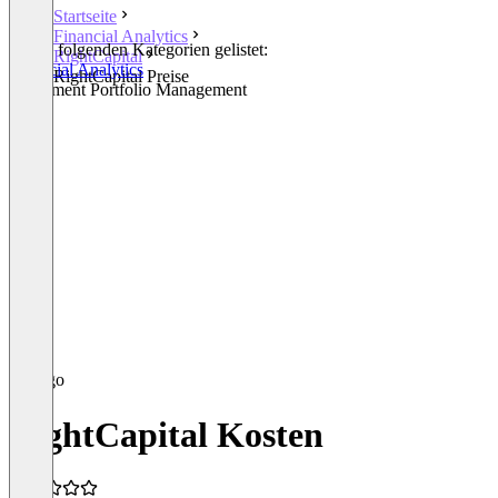
Startseite
Financial Analytics
In den folgenden Kategorien gelistet:
RightCapital
Financial Analytics
RightCapital Preise
Investment Portfolio Management
RightCapital Kosten