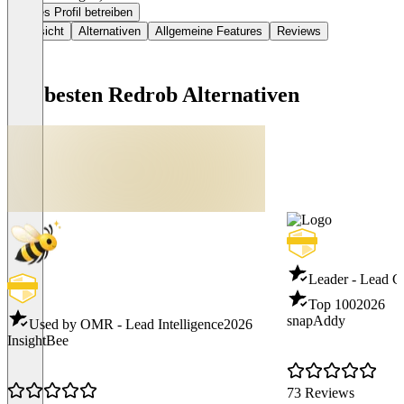
Dieses Profil betreiben
Übersicht
Alternativen
Allgemeine Features
Reviews
Die besten Redrob Alternativen
Leader - Lead C
Top 100
2026
snapAddy
Used by OMR - Lead Intelligence
2026
InsightBee
73 Reviews