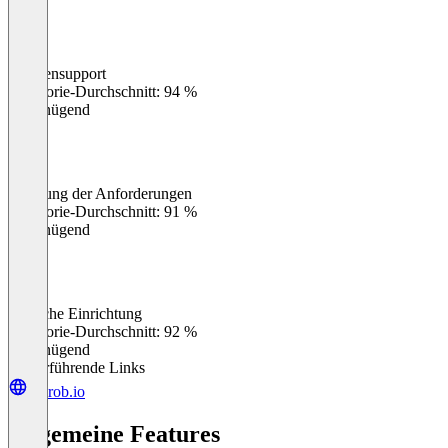
Kundensupport
0
%
Kategorie-Durchschnitt: 94 %
Ungenügend
Erfüllung der Anforderungen
0
%
Kategorie-Durchschnitt: 91 %
Ungenügend
Einfache Einrichtung
0
%
Kategorie-Durchschnitt: 92 %
Ungenügend
Weiterführende Links
redrob.io
Allgemeine Features