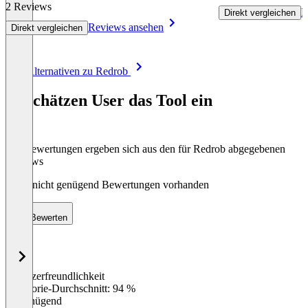
2 Reviews
R
Direkt vergleichen
Reviews ansehen
Direkt vergleichen
Item
Alle Alternativen zu Redrob
1
of
So schätzen User das Tool ein
8
Die Bewertungen ergeben sich aus den für Redrob abgegebenen
Reviews
Noch nicht genügend Bewertungen vorhanden
Bewerten
Benutzerfreundlichkeit
0
%
Kategorie-Durchschnitt: 94 %
Ungenügend