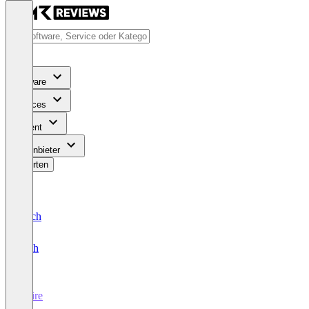
Software
Services
Content
Für Anbieter
Bewerten
Deutsch
English
Quire