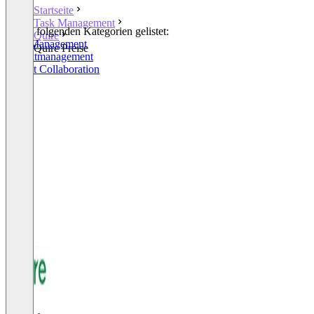
Startseite
Task Management
In den folgenden Kategorien gelistet:
Quire
Task Management
Quire Preise
Projektmanagement
Project Collaboration