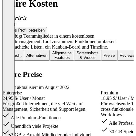
Quire Kosten
4,3
(2)
Dieses Profil betreiben
Quire fügt Teammitglieder in einem kostenlosen
Projektmanagement-Tool zusammen. Funktionen umfassen
verschachtelte Listen, ein Kanban-Board und Timeline.
Allgemeine
Screenshots
Übersicht
Alternativen
Preise
Reviews
Features
& Videos
Quire Preise
Zuletzt aktualisiert im August 2022
Enterprise
Premium
24,95 $
/ User / Monat
18,95 $
/ User / M
Für große Unternehmen, die viel Wert auf
Für wachsende Te
Management, Sicherheit und Support legen.
cross-funktional
Workflows.
Alle Premium-Funktionen
Alle Professi
Unendlich viele Projekte
30 GB Speich
3 GB × Anzahl Mitglieder oder individuell