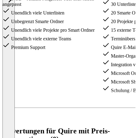
angepasst
30 Unterliste
Unendlich viele Unterlisten
20 Smarte Or
Unbegrenzt Smarte Ordner
20 Projekte p
Unendlich viele Projekte pro Smart Ordner
15 externe T
Unendlich viele externe Teams
Terminübersic
Premium Support
Quire E-Mail-
Master-Organi
Integration v
Microsoft One
Microsoft Shar
Schulung / Be
Item
1
of
4
Bewertungen für Quire mit Preis-