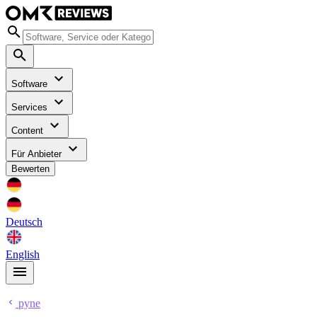
Software
Services
Content
Für Anbieter
Bewerten
Deutsch
English
pyne