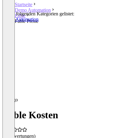
Startseite
Demo Automation
In den folgenden Kategorien gelistet:
Fable
Demo Automation
Fable Preise
Fable Kosten
(0 Bewertungen)