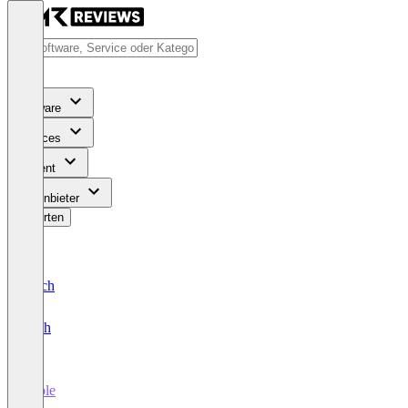
Software
Services
Content
Für Anbieter
Bewerten
Deutsch
English
Fable