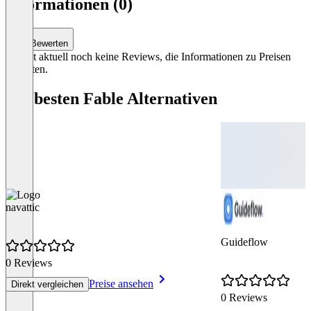
Informationen (0)
0
Bewerten
Es gibt aktuell noch keine Reviews, die Informationen zu Preisen
enthalten.
Die besten Fable Alternativen
navattic
Guideflow
0 Reviews
Preise ansehen
Direkt vergleichen
0 Reviews