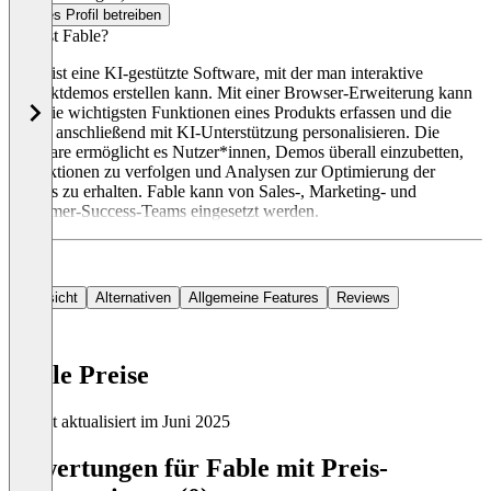
Dieses Profil betreiben
Was ist Fable?
Fable ist eine KI-gestützte Software, mit der man interaktive
Produktdemos erstellen kann. Mit einer Browser-Erweiterung kann
man die wichtigsten Funktionen eines Produkts erfassen und die
Demo anschließend mit KI-Unterstützung personalisieren. Die
Software ermöglicht es Nutzer*innen, Demos überall einzubetten,
Interaktionen zu verfolgen und Analysen zur Optimierung der
Demos zu erhalten. Fable kann von Sales-, Marketing- und
Customer-Success-Teams eingesetzt werden.
Übersicht
Alternativen
Allgemeine Features
Reviews
Fable Preise
Zuletzt aktualisiert im Juni 2025
Item
1
Bewertungen für Fable mit Preis-
of