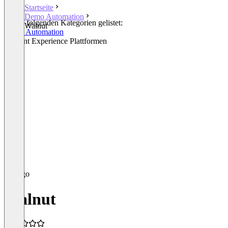
Startseite
Demo Automation
In den folgenden Kategorien gelistet:
Walnut
Demo Automation
Content Experience Plattformen
Walnut