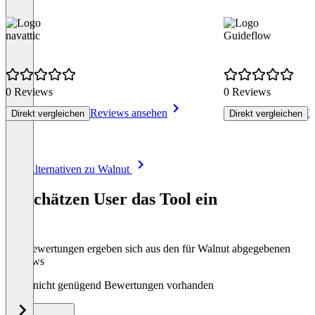
navattic
Guideflow
0 Reviews
0 Reviews
Reviews ansehen
R
Direkt vergleichen
Direkt vergleichen
Item
Alle Alternativen zu Walnut
1
of
So schätzen User das Tool ein
8
Die Bewertungen ergeben sich aus den für Walnut abgegebenen
Reviews
Noch nicht genügend Bewertungen vorhanden