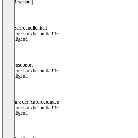
Bewerten
Benutzerfreundlichkeit
0
%
Kategorie-Durchschnitt: 0 %
Ungenügend
Kundensupport
0
%
Kategorie-Durchschnitt: 0 %
Ungenügend
Erfüllung der Anforderungen
0
%
Kategorie-Durchschnitt: 0 %
Ungenügend