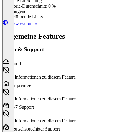
Einfache Einrichtung
0
%
Kategorie-Durchschnitt: 0 %
Ungenügend
Weiterführende Links
www.walnut.io
Allgemeine Features
Setup & Support
Cloud
Keine Informationen zu diesem Feature
On-premise
Keine Informationen zu diesem Feature
24/7-Support
Keine Informationen zu diesem Feature
Deutschsprachiger Support