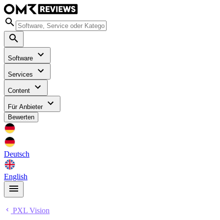
Software
Services
Content
Für Anbieter
Bewerten
Deutsch
English
PXL Vision