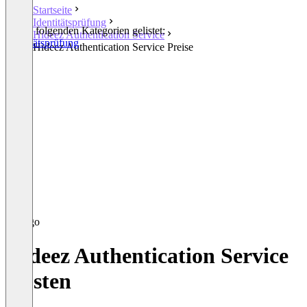
Startseite
Identitätsprüfung
In den folgenden Kategorien gelistet:
Hideez Authentication Service
Identitätsprüfung
Hideez Authentication Service Preise
Hideez Authentication Service
Kosten