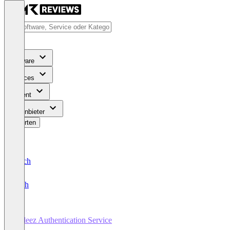
Software
Services
Content
Für Anbieter
Bewerten
Deutsch
English
Hideez Authentication Service