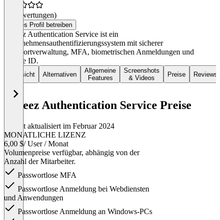
(0 Bewertungen)
Dieses Profil betreiben
Hideez Authentication Service ist ein
Unternehmensauthentifizierungssystem mit sicherer
Passwortverwaltung, MFA, biometrischen Anmeldungen und
Mobile ID.
Allgemeine
Screenshots
Übersicht
Alternativen
Preise
Reviews
Features
& Videos
Hideez Authentication Service Preise
Zuletzt aktualisiert im Februar 2024
MONATLICHE LIZENZ
6,00 $
/ User / Monat
Volumenpreise verfügbar, abhängig von der
Anzahl der Mitarbeiter.
Passwortlose MFA
Passwortlose Anmeldung bei Webdiensten
und Anwendungen
Passwortlose Anmeldung an Windows-PCs