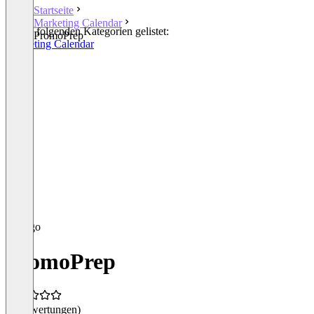
Startseite
Marketing Calendar
In den folgenden Kategorien gelistet:
PromoPrep
Marketing Calendar
PromoPrep
(0 Bewertungen)