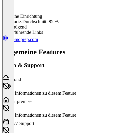
Einfache Einrichtung
0
%
Kategorie-Durchschnitt: 85 %
Ungenügend
Weiterführende Links
promoprep.com
Allgemeine Features
Setup & Support
Cloud
Keine Informationen zu diesem Feature
On-premise
Keine Informationen zu diesem Feature
24/7-Support