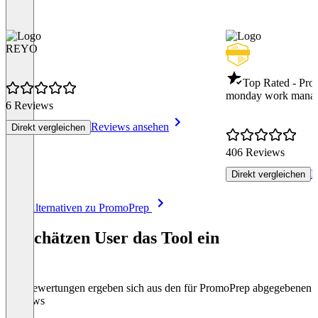
REYO
Top Rated - Pro
monday work mana
6 Reviews
Reviews ansehen
Direkt vergleichen
406 Reviews
R
Direkt vergleichen
Item
Alle Alternativen zu PromoPrep
1
of
So schätzen User das Tool ein
8
Die Bewertungen ergeben sich aus den für PromoPrep abgegebenen
Reviews