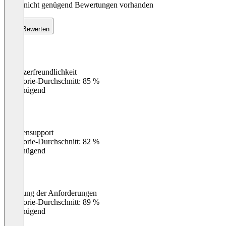
Noch nicht genügend Bewertungen vorhanden
Bewerten
Benutzerfreundlichkeit
0
%
Kategorie-Durchschnitt: 85 %
Ungenügend
Kundensupport
0
%
Kategorie-Durchschnitt: 82 %
Ungenügend
Erfüllung der Anforderungen
0
%
Kategorie-Durchschnitt: 89 %
Ungenügend