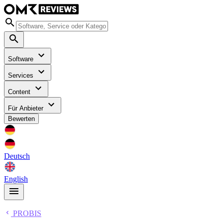
Software
Services
Content
Für Anbieter
Bewerten
Deutsch
English
PROBIS