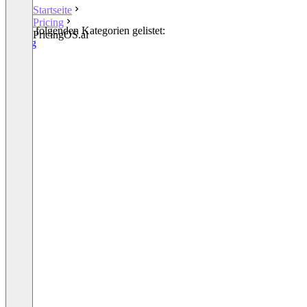
Startseite
Pricing
In den folgenden Kategorien gelistet:
PricingOS.ai
Pricing