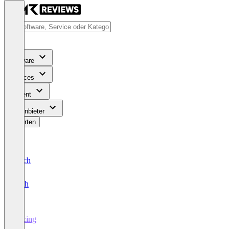
Software
Services
Content
Für Anbieter
Bewerten
Deutsch
English
Pricing