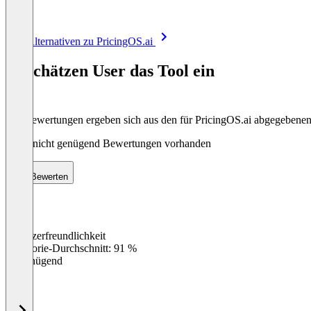
Item
Alle Alternativen zu PricingOS.ai
1
of
So schätzen User das Tool ein
8
Die Bewertungen ergeben sich aus den für PricingOS.ai abgegebene
Noch nicht genügend Bewertungen vorhanden
Bewerten
Benutzerfreundlichkeit
0
%
Kategorie-Durchschnitt: 91 %
Ungenügend