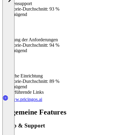
Kundensupport
0
%
Kategorie-Durchschnitt: 93 %
Ungenügend
Erfüllung der Anforderungen
0
%
Kategorie-Durchschnitt: 94 %
Ungenügend
Einfache Einrichtung
0
%
Kategorie-Durchschnitt: 89 %
Ungenügend
Weiterführende Links
www.pricingos.ai
Allgemeine Features
Setup & Support