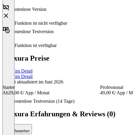
Kostenlose Version
Diese Funktion ist nicht verfügbar
Kostenlose Testversion
Diese Funktion ist verfügbar
Praxura Preise
Preise im Detail
Preise im Detail
Zuletzt aktualisiert im Juni 2026
Starter
Professional
Ab
29,00 €
/ App / Monat
49,00 €
/ App / Mo
Item
Kostenlose Testversion (14 Tage)
1
of
Praxura Erfahrungen & Reviews (0)
3
Bewerten