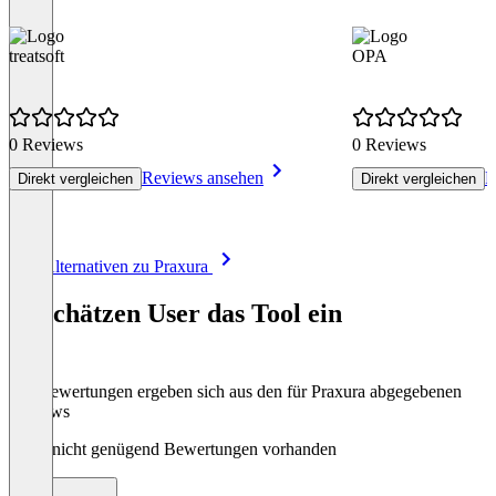
treatsoft
OPA
0 Reviews
0 Reviews
Reviews ansehen
R
Direkt vergleichen
Direkt vergleichen
Item
Alle Alternativen zu Praxura
1
of
So schätzen User das Tool ein
8
Die Bewertungen ergeben sich aus den für Praxura abgegebenen
Reviews
Noch nicht genügend Bewertungen vorhanden