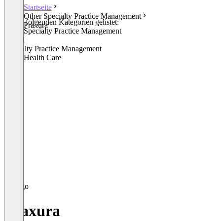
Startseite
Other Specialty Practice Management
In den folgenden Kategorien gelistet:
Praxura
Other Specialty Practice Management
Dental
Specialty Practice Management
Other Health Care
Praxura