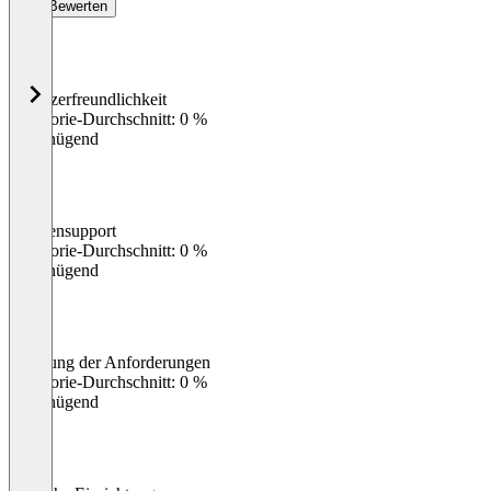
Bewerten
Benutzerfreundlichkeit
0
%
Kategorie-Durchschnitt: 0 %
Ungenügend
Kundensupport
0
%
Kategorie-Durchschnitt: 0 %
Ungenügend
Erfüllung der Anforderungen
0
%
Kategorie-Durchschnitt: 0 %
Ungenügend