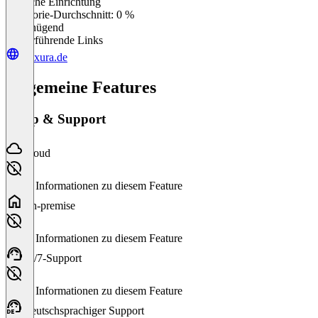
Einfache Einrichtung
0
%
Kategorie-Durchschnitt: 0 %
Ungenügend
Weiterführende Links
praxura.de
Allgemeine Features
Setup & Support
Cloud
Keine Informationen zu diesem Feature
On-premise
Keine Informationen zu diesem Feature
24/7-Support
Keine Informationen zu diesem Feature
Deutschsprachiger Support