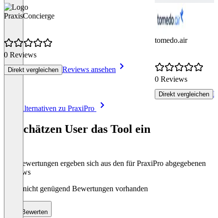
PraxisConcierge
tomedo.air
0 Reviews
Reviews ansehen
Direkt vergleichen
0 Reviews
R
Direkt vergleichen
Item
Alle Alternativen zu PraxiPro
1
of
So schätzen User das Tool ein
8
Die Bewertungen ergeben sich aus den für PraxiPro abgegebenen
Reviews
Noch nicht genügend Bewertungen vorhanden
Bewerten