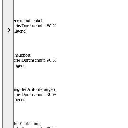
Benutzerfreundlichkeit
0
%
Kategorie-Durchschnitt: 88 %
Ungenügend
Kundensupport
0
%
Kategorie-Durchschnitt: 90 %
Ungenügend
Erfüllung der Anforderungen
0
%
Kategorie-Durchschnitt: 90 %
Ungenügend
Einfache Einrichtung
0
%