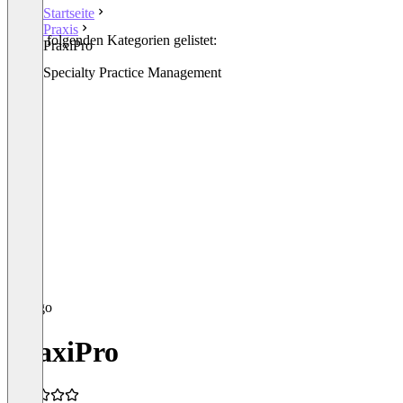
Startseite
Praxis
In den folgenden Kategorien gelistet:
PraxiPro
Praxis
Other Specialty Practice Management
PraxiPro