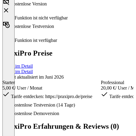
Kostenlose Version
Diese Funktion ist nicht verfügbar
Kostenlose Testversion
Diese Funktion ist verfügbar
PraxiPro Preise
Preise im Detail
Preise im Detail
Zuletzt aktualisiert im Juni 2026
Starter
Professional
5,00 €
/ User / Monat
20,00 €
/ User / M
Tarife entdecken: https://praxipro.de/preise
Tarife entdeck
Item
Kostenlose Testversion (14 Tage)
1
of
Kostenlose Demoversion
3
PraxiPro Erfahrungen & Reviews (0)