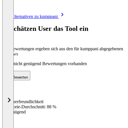
Item
Alle Alternativen zu kumppani
1
of
So schätzen User das Tool ein
8
Die Bewertungen ergeben sich aus den für kumppani abgegebenen
Reviews
Noch nicht genügend Bewertungen vorhanden
Bewerten
Benutzerfreundlichkeit
0
%
Kategorie-Durchschnitt: 88 %
Ungenügend