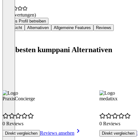
(0 Bewertungen)
Dieses Profil betreiben
Übersicht
Alternativen
Allgemeine Features
Reviews
Die besten kumppani Alternativen
PraxisConcierge
medatixx
0 Reviews
0 Reviews
Reviews ansehen
R
Direkt vergleichen
Direkt vergleichen