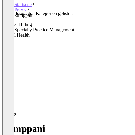
Startseite
Praxis
In den folgenden Kategorien gelistet:
kumppani
Praxis
Medical Billing
Other Specialty Practice Management
Mental Health
kumppani