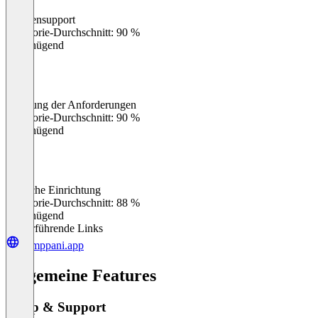
Kundensupport
0
%
Kategorie-Durchschnitt: 90 %
Ungenügend
Erfüllung der Anforderungen
0
%
Kategorie-Durchschnitt: 90 %
Ungenügend
Einfache Einrichtung
0
%
Kategorie-Durchschnitt: 88 %
Ungenügend
Weiterführende Links
kumppani.app
Allgemeine Features
Setup & Support