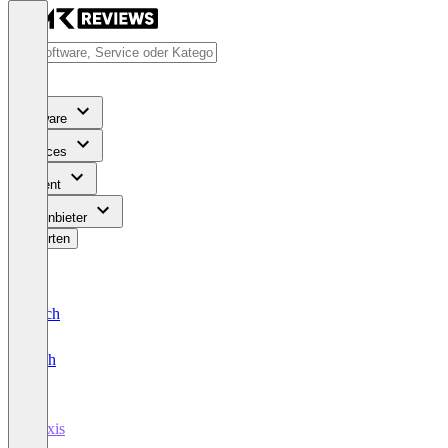
Software
Services
Content
Für Anbieter
Bewerten
Deutsch
English
Praxis