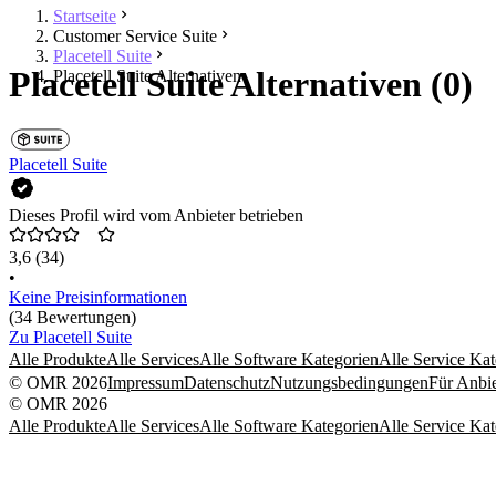
Startseite
Customer Service Suite
Placetell Suite
Placetell Suite Alternativen (0)
Placetell Suite Alternativen
Placetell Suite
Dieses Profil wird vom Anbieter betrieben
3,6
(34)
•
Keine Preisinformationen
(34 Bewertungen)
Zu Placetell Suite
Alle Produkte
Alle Services
Alle Software Kategorien
Alle Service Kat
© OMR 2026
Impressum
Datenschutz
Nutzungsbedingungen
Für Anbie
© OMR 2026
Alle Produkte
Alle Services
Alle Software Kategorien
Alle Service Kat