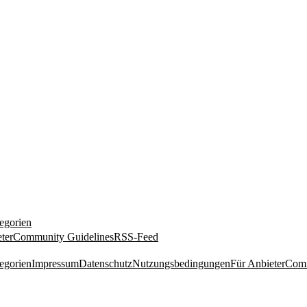
egorien
ter
Community Guidelines
RSS-Feed
egorien
Impressum
Datenschutz
Nutzungsbedingungen
Für Anbieter
Comm