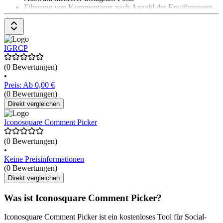
Filterung von Kommentaren nach Anzahl der Erwähnungen,
Tags oder doppelten Nutzer*innen
Hinzufügen von zusätzlichen Einträgen oder Blockieren von
Nutzer*innen
Erstellung einer einzigartigen Ergebnisseite für den Instagram-
IGRCP
Wettbewerb Das Pricing-Modell ist einfach: Bis zu 500
Kommentare können kostenlos abgerufen werden. Für
(0 Bewertungen)
unbegrenzte Kommentare und zusätzliche Funktionen kann
•
ein Premium-Abo für $ 8 pro Monat abgeschlossen werden.
Preis: Ab 0,00 €
(0 Bewertungen)
Direkt vergleichen
Iconosquare Comment Picker
(0 Bewertungen)
•
Keine Preisinformationen
(0 Bewertungen)
Direkt vergleichen
Was ist Iconosquare Comment Picker?
Iconosquare Comment Picker ist ein kostenloses Tool für Social-