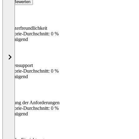
Bewerten
Benutzerfreundlichkeit
0
%
Kategorie-Durchschnitt: 0 %
Ungenügend
Kundensupport
0
%
Kategorie-Durchschnitt: 0 %
Ungenügend
Erfüllung der Anforderungen
0
%
Kategorie-Durchschnitt: 0 %
Ungenügend