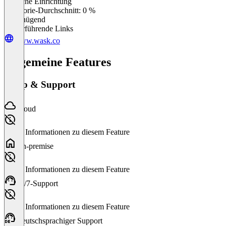
Einfache Einrichtung
0
%
Kategorie-Durchschnitt: 0 %
Ungenügend
Weiterführende Links
www.wask.co
Allgemeine Features
Setup & Support
Cloud
Keine Informationen zu diesem Feature
On-premise
Keine Informationen zu diesem Feature
24/7-Support
Keine Informationen zu diesem Feature
Deutschsprachiger Support