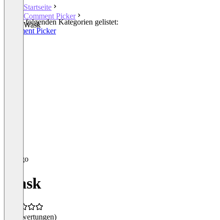
Startseite
Comment Picker
In den folgenden Kategorien gelistet:
Wask
Comment Picker
Wask
(0 Bewertungen)