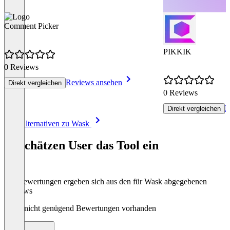
Comment Picker
PIKKIK
0 Reviews
Reviews ansehen
Direkt vergleichen
0 Reviews
R
Direkt vergleichen
Item
Alle Alternativen zu Wask
1
of
So schätzen User das Tool ein
8
Die Bewertungen ergeben sich aus den für Wask abgegebenen
Reviews
Noch nicht genügend Bewertungen vorhanden