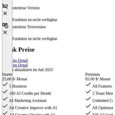
Kostenlose Version
Diese Funktion ist nicht verfügbar
Kostenlose Testversion
Diese Funktion ist nicht verfügbar
Wask Preise
Preise im Detail
Preise im Detail
Zuletzt aktualisiert im Juli 2025
Starter
Premium
25,00 $
/ Monat
85,00 $
/ Monat
1 Business
All Features i
100 AI Credits per Month
2 Team Memb
AI Marketing Assistant
Unlimited Com
Ad Creative Improve with AI
All Optimizat
Ad Creative Design with AI
500 AI Credit