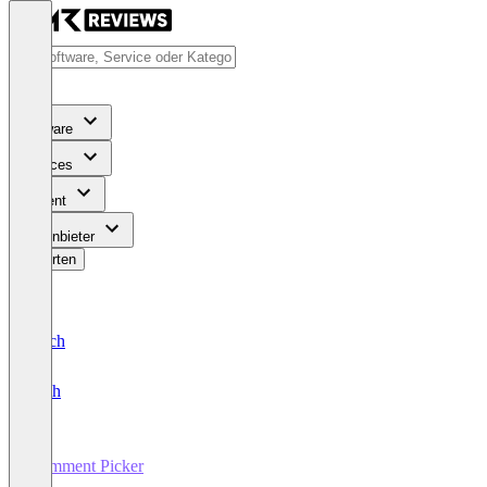
Software
Services
Content
Für Anbieter
Bewerten
Deutsch
English
Comment Picker