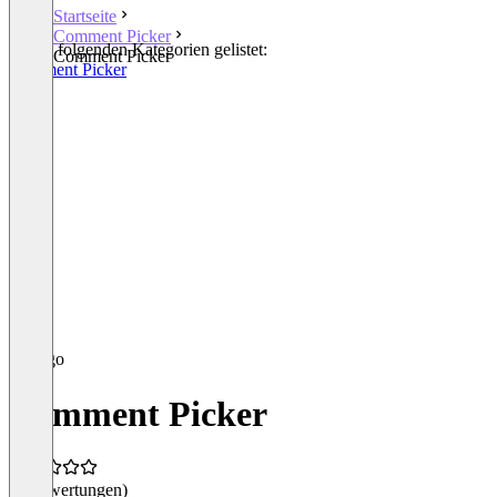
Startseite
Comment Picker
In den folgenden Kategorien gelistet:
Comment Picker
Comment Picker
Comment Picker
(0 Bewertungen)