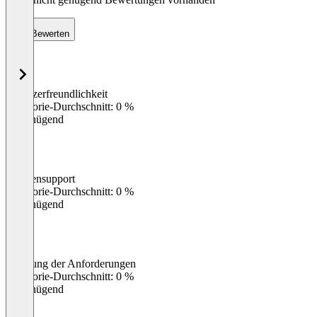
Bewerten
Benutzerfreundlichkeit
0
%
Kategorie-Durchschnitt: 0 %
Ungenügend
Kundensupport
0
%
Kategorie-Durchschnitt: 0 %
Ungenügend
Erfüllung der Anforderungen
0
%
Kategorie-Durchschnitt: 0 %
Ungenügend