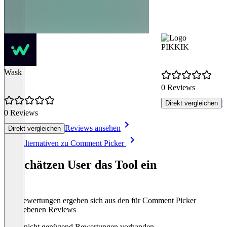
PIKKIK
Wask
0 Reviews
R
Direkt vergleichen
0 Reviews
Reviews ansehen
Direkt vergleichen
Item
Alle Alternativen zu Comment Picker
1
of
So schätzen User das Tool ein
8
Die Bewertungen ergeben sich aus den für Comment Picker
abgegebenen Reviews
Noch nicht genügend Bewertungen vorhanden