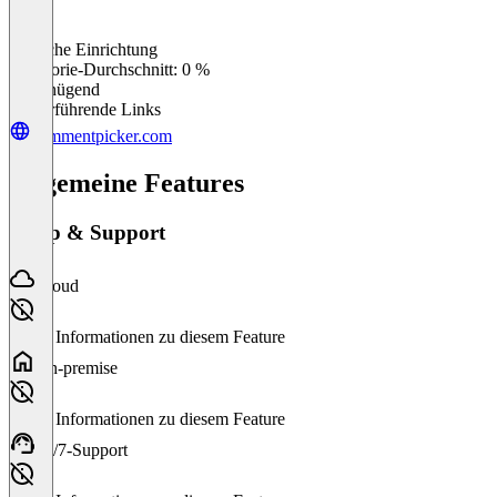
Einfache Einrichtung
0
%
Kategorie-Durchschnitt: 0 %
Ungenügend
Weiterführende Links
commentpicker.com
Allgemeine Features
Setup & Support
Cloud
Keine Informationen zu diesem Feature
On-premise
Keine Informationen zu diesem Feature
24/7-Support