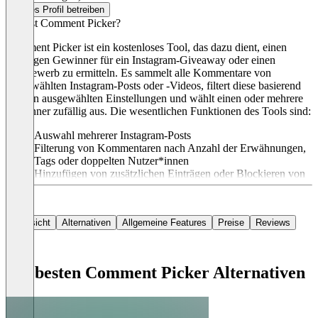
Dieses Profil betreiben
Was ist Comment Picker?
Comment Picker ist ein kostenloses Tool, das dazu dient, einen
zufälligen Gewinner für ein Instagram-Giveaway oder einen
Wettbewerb zu ermitteln. Es sammelt alle Kommentare von
ausgewählten Instagram-Posts oder -Videos, filtert diese basierend
auf den ausgewählten Einstellungen und wählt einen oder mehrere
Gewinner zufällig aus. Die wesentlichen Funktionen des Tools sind:
Auswahl mehrerer Instagram-Posts
Filterung von Kommentaren nach Anzahl der Erwähnungen,
Tags oder doppelten Nutzer*innen
Hinzufügen von zusätzlichen Einträgen oder Blockieren von
Nutzer*innen
Erstellung einer einzigartigen Ergebnisseite für den Instagram-
Wettbewerb Das Pricing-Modell ist einfach: Bis zu 500
Übersicht
Alternativen
Allgemeine Features
Preise
Reviews
Kommentare können kostenlos abgerufen werden. Für
unbegrenzte Kommentare und zusätzliche Funktionen kann
ein Premium-Abo für $ 8 pro Monat abgeschlossen werden.
Die besten Comment Picker Alternativen