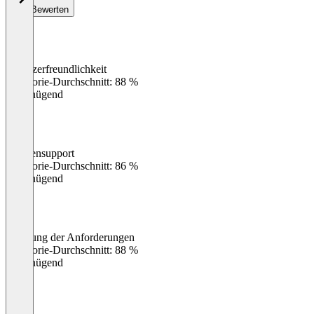
Bewerten
Benutzerfreundlichkeit
0
%
Kategorie-Durchschnitt: 88 %
Ungenügend
Kundensupport
0
%
Kategorie-Durchschnitt: 86 %
Ungenügend
Erfüllung der Anforderungen
0
%
Kategorie-Durchschnitt: 88 %
Ungenügend