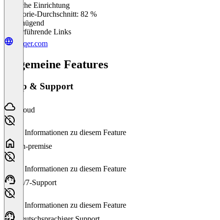
Einfache Einrichtung
0
%
Kategorie-Durchschnitt: 82 %
Ungenügend
Weiterführende Links
picqer.com
Allgemeine Features
Setup & Support
Cloud
Keine Informationen zu diesem Feature
On-premise
Keine Informationen zu diesem Feature
24/7-Support
Keine Informationen zu diesem Feature
Deutschsprachiger Support