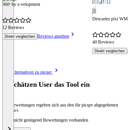
360ᵉ by e-velopment
Descartes pixi WM
12 Reviews
Reviews ansehen
Direkt vergleichen
40 Reviews
R
Direkt vergleichen
Item
Alle Alternativen zu picqer
1
of
So schätzen User das Tool ein
8
Die Bewertungen ergeben sich aus den für picqer abgegebenen
Reviews
Noch nicht genügend Bewertungen vorhanden