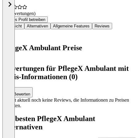
(0 Bewertungen)
Dieses Profil betreiben
Übersicht
Alternativen
Allgemeine Features
Reviews
PflegeX Ambulant Preise
Item
1
Bewertungen für PflegeX Ambulant mit
of
Preis-Informationen (0)
0
Bewerten
Es gibt aktuell noch keine Reviews, die Informationen zu Preisen
enthalten.
Die besten PflegeX Ambulant
Alternativen