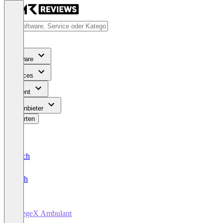
Software
Services
Content
Für Anbieter
Bewerten
Deutsch
English
PflegeX Ambulant