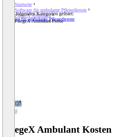
Startseite
Software für ambulante Pflegedienste
In den folgenden Kategorien gelistet:
PflegeX Ambulant
Software für ambulante Pflegedienste
PflegeX Ambulant Preise
PflegeX Ambulant Kosten