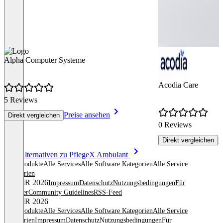
Alpha Computer Systeme
Acodia Care
5 Reviews
Preise ansehen
Direkt vergleichen
0 Reviews
P
Direkt vergleichen
Item
Alle Alternativen zu PflegeX Ambulant
1
Alle Produkte
Alle Services
Alle Software Kategorien
Alle Service
of
Kategorien
8
© OMR 2026
Impressum
Datenschutz
Nutzungsbedingungen
Für
Anbieter
Community Guidelines
RSS-Feed
© OMR 2026
Alle Produkte
Alle Services
Alle Software Kategorien
Alle Service
Kategorien
Impressum
Datenschutz
Nutzungsbedingungen
Für