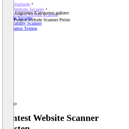
Startseite
Website Security
In den folgenden Kategorien gelistet:
Pentest Website Scanner
Website Security
Pentest Website Scanner Preise
Vulnerability Scanner
Penetration Testing
Pentest Website Scanner
Kosten