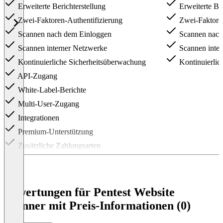
Erweiterte Berichterstellung
Erweiterte Ber
Zwei-Faktoren-Authentifizierung
Zwei-Faktoren
Scannen nach dem Einloggen
Scannen nach
Scannen interner Netzwerke
Scannen inter
Kontinuierliche Sicherheitsüberwachung
Kontinuierlic
API-Zugang
White-Label-Berichte
Multi-User-Zugang
Integrationen
Premium-Unterstützung
Zusätzliche Zahlungsarten
Item
1
of
3
Bewertungen für Pentest Website
Scanner mit Preis-Informationen (0)