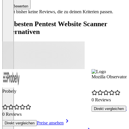
Bewerten
Es gibt bisher keine Reviews, die zu deinen Kriterien passen.
Die besten Pentest Website Scanner
Alternativen
Mozilla Observatory
Probely
0 Reviews
P
Direkt vergleichen
0 Reviews
Preise ansehen
Direkt vergleichen
Item