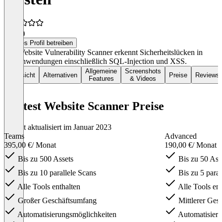
4,0
(3)
Dieses Profil betreiben
Der Website Vulnerability Scanner erkennt Sicherheitslücken in
Webanwendungen einschließlich SQL-Injection und XSS.
Allgemeine
Screenshots
Übersicht
Alternativen
Preise
Reviews
Features
& Videos
Pentest Website Scanner Preise
Zuletzt aktualisiert im Januar 2023
Teams
Advanced
395,00 €
/ Monat
190,00 €
/ Monat
Bis zu 500 Assets
Bis zu 50 Ass
Bis zu 10 parallele Scans
Bis zu 5 paral
Alle Tools enthalten
Alle Tools ent
Großer Geschäftsumfang
Mittlerer Ges
Automatisierungsmöglichkeiten
Automatisieru