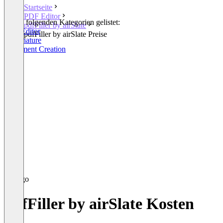
Startseite
PDF Editor
In den folgenden Kategorien gelistet:
pdfFiller by airSlate
PDF Editor
pdfFiller by airSlate Preise
E-Signature
Document Creation
pdfFiller by airSlate Kosten