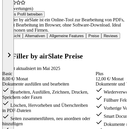
(0 Bewertungen)
Dieses Profil betreiben
pdfFiller by airSlate ist ein Online-Tool zur Bearbeitung von PDFs,
erlaubt Bearbeitung im Browser, ohne Software-Download. Ideal
für Personen und Firmen.
Übersicht
Alternativen
Allgemeine Features
Preise
Reviews
pdfFiller by airSlate Preise
Zuletzt aktualisiert im Mai 2025
Basic
Plus
8,00 €
/ Monat
12,00 €
/ Monat
Dokumente ausfüllen und bearbeiten
Dokumente und Vo
Bearbeiten, Ausfüllen, Zeichnen, Drucken,
Wiederverwend
Speichern oder Faxen
Füllbare Feld
Löschen, Hervorheben und Überschreiben
Vorherige Ver
in PDF-Dateien
Smart Docume
Seiten zusammenführen, neu anordnen oder
hinzufügen
Dokumente mi