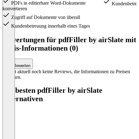
PDFs in editierbare Word-Dokumente
Kundenbetreu
konvertieren
Zugriff auf Dokumente von überall
Kundenbetreuung innerhalb eines Tages
Item
1
Bewertungen für pdfFiller by airSlate mit
of
Preis-Informationen (0)
3
Bewerten
Es gibt aktuell noch keine Reviews, die Informationen zu Preisen
enthalten.
Die besten pdfFiller by airSlate
Alternativen