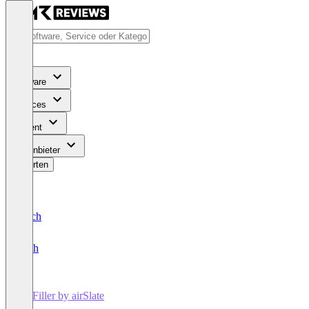
Software
Services
Content
Für Anbieter
Bewerten
Deutsch
English
pdfFiller by airSlate