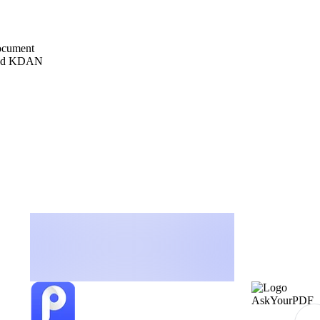
ocument
und KDAN
AskYourPDF