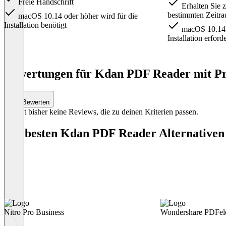
Freie Handschrift
Erhalten Sie z
bestimmten Zeitr
macOS 10.14 oder höher wird für die
Installation benötigt
macOS 10.14 o
Installation erford
Item
1
Bewertungen für Kdan PDF Reader mit Pre
of
3
Bewerten
Es gibt bisher keine Reviews, die zu deinen Kriterien passen.
Die besten Kdan PDF Reader Alternativen
Nitro Pro Business
Wondershare PDFel