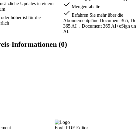
usätzliche Updates in einem
Mengenrabatte
aum
Erfahren Sie mehr über die
der höher ist für die
Abonnementpläne Document 365, D
erlich
365 AI+, Document 365 AI+eSign 
AI.
is-Informationen (0)
ement
Foxit PDF Editor