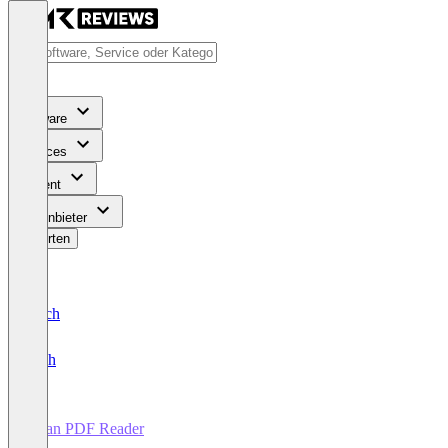
Software
Services
Content
Für Anbieter
Bewerten
Deutsch
English
Kdan PDF Reader