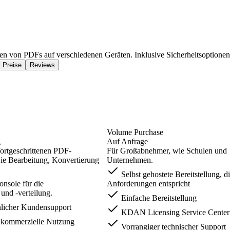
en von PDFs auf verschiedenen Geräten. Inklusive Sicherheitsoptione
Preise
Reviews
Volume Purchase
g
Auf Anfrage
fortgeschrittenen PDF-
Für Großabnehmer, wie Schulen und
ie Bearbeitung, Konvertierung
Unternehmen.
Selbst gehostete Bereitstellung, d
nsole für die
Anforderungen entspricht
und -verteilung.
Einfache Bereitstellung
icher Kundensupport
KDAN Licensing Service Center
 kommerzielle Nutzung
Vorrangiger technischer Support