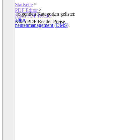
Startseite
PDF Editor
In den folgenden Kategorien gelistet:
Kdan PDF Reader
PDF Editor
Kdan PDF Reader Preise
Dokumentenmanagement (DMS)