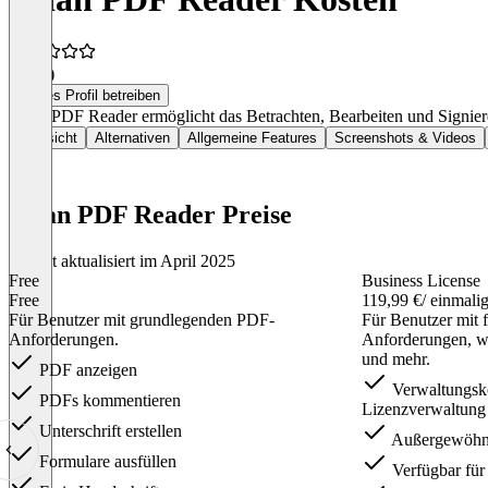
5,0
(1)
Dieses Profil betreiben
Kdan PDF Reader ermöglicht das Betrachten, Bearbeiten und Signier
Übersicht
Alternativen
Allgemeine Features
Screenshots & Videos
Kdan PDF Reader Preise
Zuletzt aktualisiert im April 2025
Free
Business License
Free
119,99 €
/ einmali
Für Benutzer mit grundlegenden PDF-
Für Benutzer mit 
Anforderungen.
Anforderungen, w
und mehr.
PDF anzeigen
Verwaltungsko
PDFs kommentieren
Lizenzverwaltung 
Unterschrift erstellen
Außergewöhnl
Formulare ausfüllen
Verfügbar für