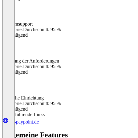
Kundensupport
0
%
Kategorie-Durchschnitt: 95 %
Ungenügend
Erfüllung der Anforderungen
0
%
Kategorie-Durchschnitt: 95 %
Ungenügend
Einfache Einrichtung
0
%
Kategorie-Durchschnitt: 95 %
Ungenügend
Weiterführende Links
get-paypoint.de
Allgemeine Features