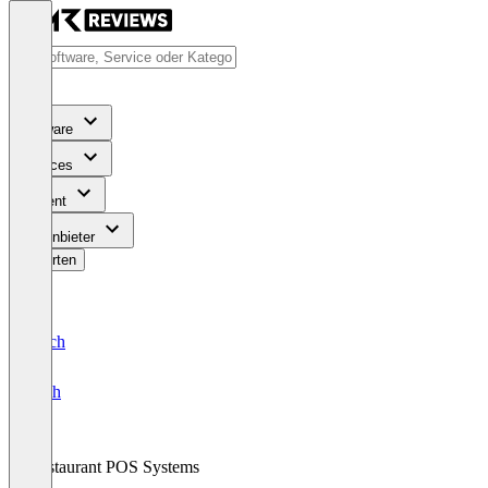
Software
Services
Content
Für Anbieter
Bewerten
Deutsch
English
Restaurant POS Systems