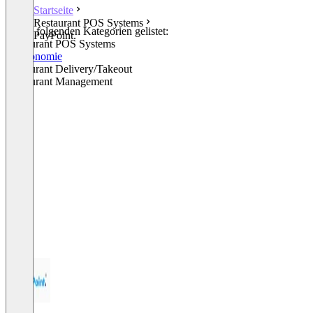
Startseite
Restaurant POS Systems
In den folgenden Kategorien gelistet:
PayPoint.
Restaurant POS Systems
Gastronomie
Restaurant Delivery/Takeout
Restaurant Management