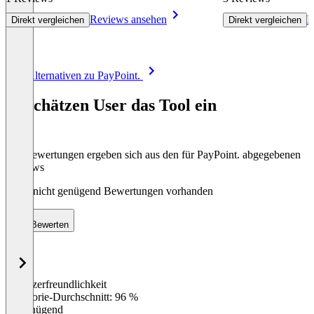
Reviews ansehen
R
Direkt vergleichen
Direkt vergleichen
Item
Alle Alternativen zu PayPoint.
1
of
So schätzen User das Tool ein
8
Die Bewertungen ergeben sich aus den für PayPoint. abgegebenen
Reviews
Noch nicht genügend Bewertungen vorhanden
Bewerten
Benutzerfreundlichkeit
0
%
Kategorie-Durchschnitt: 96 %
Ungenügend