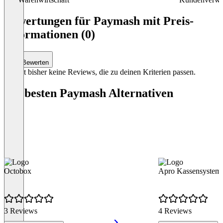
Item
1
Bewertungen für Paymash mit Preis-
of
Informationen (0)
3
Bewerten
Es gibt bisher keine Reviews, die zu deinen Kriterien passen.
Die besten Paymash Alternativen
Octobox
Apro Kassensystem
3 Reviews
4 Reviews