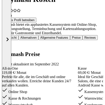
0,0
(1)
Dieses Profil betreiben
Paymash bietet ein appbasiertes Kassensystem mit Online-Shop,
Rechnungsstellung, Terminbuchung und Kartenzahlungsoption.
Ideal für Gastronomie und Einzelhandel.
Übersicht
Alternativen
Allgemeine Features
Preise
Reviews
Paymash Preise
Zuletzt aktualisiert im September 2022
All-in-One
Kasse
119,00 €
/ Monat
69,00 €
/ Monat
Perfekt für alle, die im Geschäft und online
Ideal für Geschäf
verkaufen wollen. Erreiche deine Kunden 24/7
Salons, die eine e
auf allen Kanälen.
Android Kasse wo
Online Shop
Kassensyste
Kasse & Rechnungen
Warenwirtsch
Warenwirtschaft
Kundenverwa