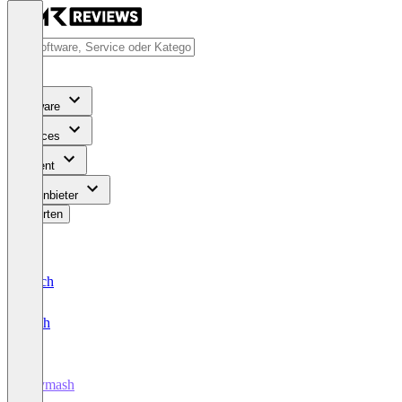
Software
Services
Content
Für Anbieter
Bewerten
Deutsch
English
Paymash