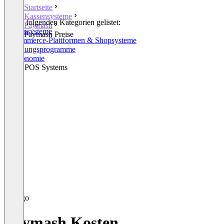
Startseite
Kassensysteme
In den folgenden Kategorien gelistet:
Paymash
Kassensysteme
Paymash Preise
E-Commerce-Plattformen & Shopsysteme
Rechnungsprogramme
Gastronomie
Retail POS Systems
Paymash Kosten