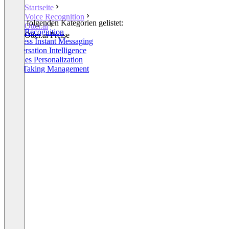
Startseite
Voice Recognition
In den folgenden Kategorien gelistet:
Otter.ai
Voice Recognition
Otter.ai Preise
Business Instant Messaging
Conversation Intelligence
AI Sales Personalization
Note-Taking Management
+3