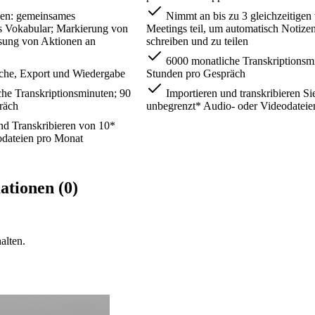
en: gemeinsames
Nimmt an bis zu 3 gleichzeitigen 
es Vokabular; Markierung von
Meetings teil, um automatisch Notize
sung von Aktionen an
schreiben und zu teilen
6000 monatliche Transkriptionsmi
che, Export und Wiedergabe
Stunden pro Gespräch
he Transkriptionsminuten; 90
Importieren und transkribieren Si
räch
unbegrenzt* Audio- oder Videodateie
nd Transkribieren von 10*
odateien pro Monat
ationen (0)
alten.