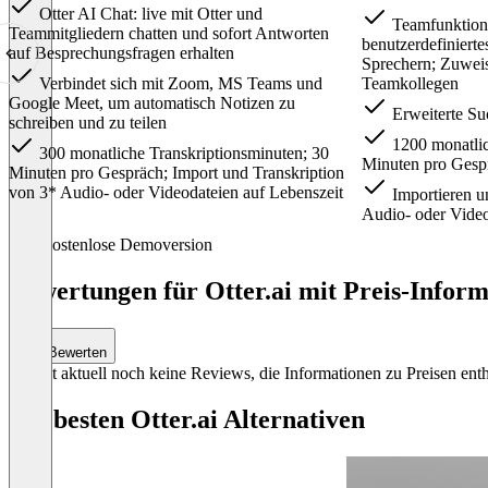
Otter AI Chat: live mit Otter und
Teamfunktion
Teammitgliedern chatten und sofort Antworten
benutzerdefiniert
auf Besprechungsfragen erhalten
Sprechern; Zuwei
Verbindet sich mit Zoom, MS Teams und
Teamkollegen
Google Meet, um automatisch Notizen zu
Erweiterte Su
schreiben und zu teilen
1200 monatlic
300 monatliche Transkriptionsminuten; 30
Minuten pro Gesp
Minuten pro Gespräch; Import und Transkription
von 3* Audio- oder Videodateien auf Lebenszeit
Importieren u
Audio- oder Vide
Item
Kostenlose Demoversion
1
of
Bewertungen für Otter.ai mit Preis-Inform
4
Bewerten
Es gibt aktuell noch keine Reviews, die Informationen zu Preisen enth
Die besten Otter.ai Alternativen