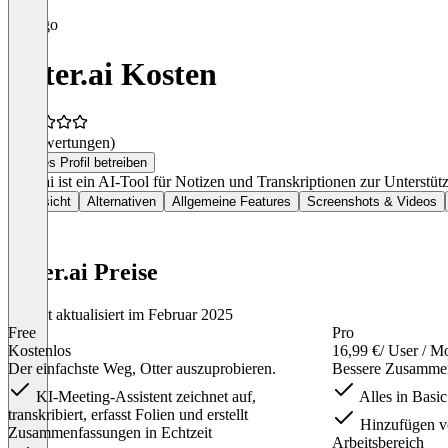
Otter.ai Kosten
(0 Bewertungen)
Dieses Profil betreiben
Otter.ai ist ein AI-Tool für Notizen und Transkriptionen zur Unter
Übersicht
Alternativen
Allgemeine Features
Screenshots & Videos
Otter.ai Preise
Zuletzt aktualisiert im Februar 2025
Free
Pro
Kostenlos
16,99 €
/ User / M
Der einfachste Weg, Otter auszuprobieren.
Bessere Zusammena
KI-Meeting-Assistent zeichnet auf,
Alles in Basic
transkribiert, erfasst Folien und erstellt
Hinzufügen v
Zusammenfassungen in Echtzeit
Arbeitsbereich