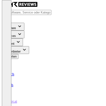
Software
Services
Content
Für Anbieter
Bewerten
Deutsch
English
Otter.ai