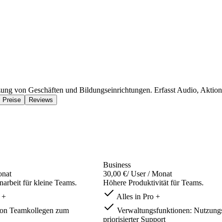
stützung von Geschäften und Bildungseinrichtungen. Erfasst Audio, Akt
Preise
Reviews
Business
onat
30,00 €
/ User / Monat
rbeit für kleine Teams.
Höhere Produktivität für Teams.
 +
Alles in Pro +
on Teamkollegen zum
Verwaltungsfunktionen: Nutzungs
priorisierter Support