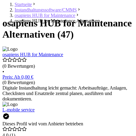
Startseite
Instandhaltungssoftware/CMMS
osapiens HUB for Maintenance
osapiens HUB for Maintenance
osapiens HUB for Maintenance Alternativen
Alternativen (47)
osapiens HUB for Maintenance
(0 Bewertungen)
•
Preis: Ab 0,00 €
(0 Bewertungen)
Digitale Instandhaltung leicht gemacht: Arbeitsaufträge, Anlagen,
Checklisten und Ersatzteile zentral planen, ausführen und
dokumentieren.
L-mobile service
Dieses Profil wird vom Anbieter betrieben
4,0
(1)