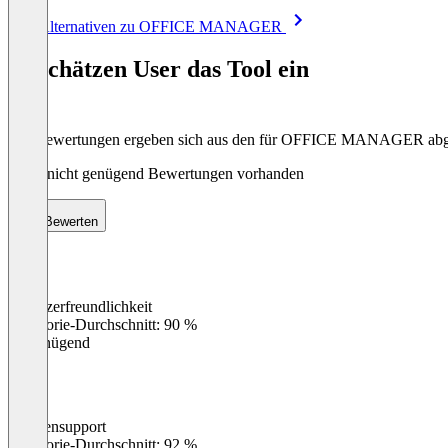
Item
Alle Alternativen zu OFFICE MANAGER
1
of
So schätzen User das Tool ein
8
Die Bewertungen ergeben sich aus den für OFFICE MANAGER ab
Noch nicht genügend Bewertungen vorhanden
Bewerten
Benutzerfreundlichkeit
0
%
Kategorie-Durchschnitt: 90 %
Ungenügend
Kundensupport
0
%
Kategorie-Durchschnitt: 92 %