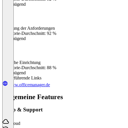
Ungenügend
Erfüllung der Anforderungen
0
%
Kategorie-Durchschnitt: 92 %
Ungenügend
Einfache Einrichtung
0
%
Kategorie-Durchschnitt: 88 %
Ungenügend
Weiterführende Links
www.officemanager.de
Allgemeine Features
Setup & Support
Cloud