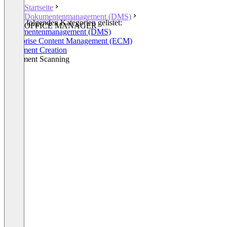
Startseite
Dokumentenmanagement (DMS)
In den folgenden Kategorien gelistet:
OFFICE MANAGER
Dokumentenmanagement (DMS)
Enterprise Content Management (ECM)
Document Creation
Document Scanning