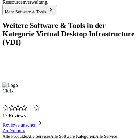
Ressourcenverwaltung.
Mehr Software & Tools
Weitere Software & Tools in der
Kategorie Virtual Desktop Infrastructure
(VDI)
Citrix
17 Reviews
Reviews ansehen
Item
Zu Nutanix
1
Alle Produkte
Alle Services
Alle Software Kategorien
Alle Service