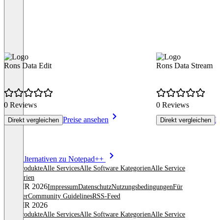
Rons Data Edit
Rons Data Stream
0 Reviews
0 Reviews
Preise ansehen
P
Direkt vergleichen
Direkt vergleichen
Item
Alle Alternativen zu Notepad++
1
Alle Produkte
Alle Services
Alle Software Kategorien
Alle Service
of
Kategorien
8
© OMR 2026
Impressum
Datenschutz
Nutzungsbedingungen
Für
Anbieter
Community Guidelines
RSS-Feed
© OMR 2026
Alle Produkte
Alle Services
Alle Software Kategorien
Alle Service