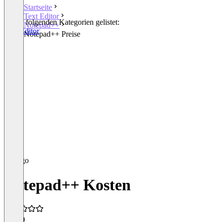
Startseite
Text Editor
In den folgenden Kategorien gelistet:
Notepad++
Text Editor
Notepad++ Preise
Notepad++ Kosten
4,7
(3)