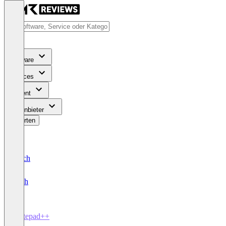
Software
Services
Content
Für Anbieter
Bewerten
Deutsch
English
Notepad++