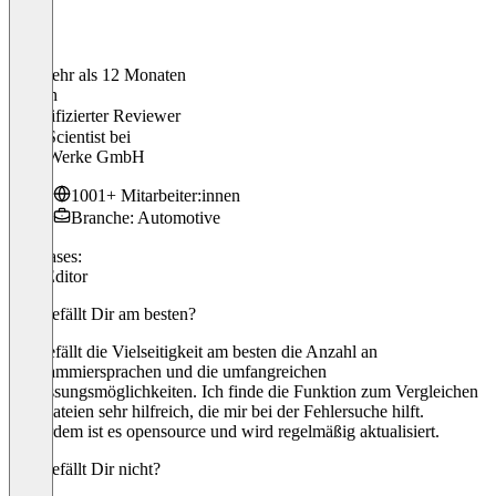
Vor mehr als 12 Monaten
Shahin
Verifizierter Reviewer
Data Scientist
bei
Ford Werke GmbH
1001+ Mitarbeiter:innen
Branche: Automotive
Use cases:
Text Editor
Was gefällt Dir am besten?
Mir gefällt die Vielseitigkeit am besten die Anzahl an
Programmiersprachen und die umfangreichen
Anpassungsmöglichkeiten. Ich finde die Funktion zum Vergleichen
von Dateien sehr hilfreich, die mir bei der Fehlersuche hilft.
Außerdem ist es opensource und wird regelmäßig aktualisiert.
Was gefällt Dir nicht?