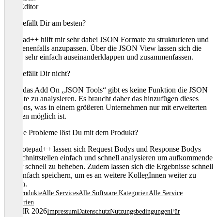
Text Editor
Was gefällt Dir am besten?
Notepad++ hilft mir sehr dabei JSON Formate zu strukturieren und
gegebenenfalls anzupassen. Über die JSON View lassen sich die
Codes sehr einfach auseinanderklappen und zusammenfassen.
Was gefällt Dir nicht?
Ohne das Add On „JSON Tools“ gibt es keine Funktion die JSON
Formate zu analysieren. Es braucht daher das hinzufügen dieses
Add-ons, was in einem größeren Unternehmen nur mit erweiterten
Rechten möglich ist.
Welche Probleme löst Du mit dem Produkt?
Mit Notepad++ lassen sich Request Bodys und Response Bodys
von Schnittstellen einfach und schnell analysieren um aufkommende
Fehler schnell zu beheben. Zudem lassen sich die Ergebnisse schnell
und einfach speichern, um es an weitere KollegInnen weiter zu
senden.
Alle Produkte
Alle Services
Alle Software Kategorien
Alle Service
Kategorien
© OMR 2026
Impressum
Datenschutz
Nutzungsbedingungen
Für