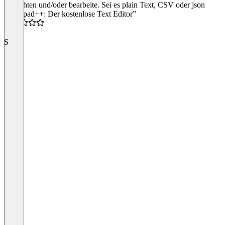
betrachten und/oder bearbeite. Sei es plain Text, CSV oder json
“Notepad++: Der kostenlose Text Editor”
5.0
S