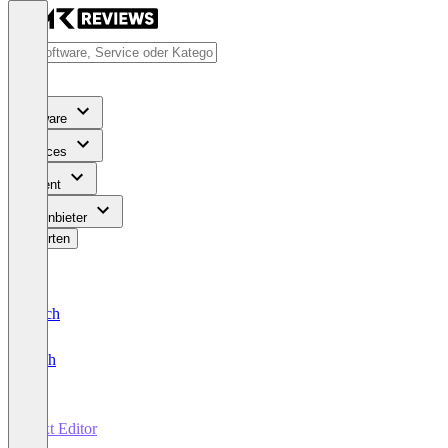
Software
Services
Content
Für Anbieter
Bewerten
Deutsch
English
Text Editor