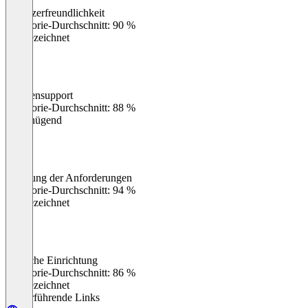
Benutzerfreundlichkeit
0
%
Kategorie-Durchschnitt: 90 %
Ausgezeichnet
Kundensupport
0
%
Kategorie-Durchschnitt: 88 %
Ungenügend
Erfüllung der Anforderungen
0
%
Kategorie-Durchschnitt: 94 %
Ausgezeichnet
Einfache Einrichtung
0
%
Kategorie-Durchschnitt: 86 %
Ausgezeichnet
Weiterführende Links