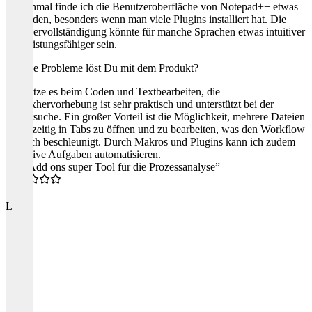
Manchmal finde ich die Benutzeroberfläche von Notepad++ etwas
überladen, besonders wenn man viele Plugins installiert hat. Die
Autovervollständigung könnte für manche Sprachen etwas intuitiver
und leistungsfähiger sein.
Welche Probleme löst Du mit dem Produkt?
Ich nutze es beim Coden und Textbearbeiten, die
Syntaxhervorhebung ist sehr praktisch und unterstützt bei der
Fehlersuche. Ein großer Vorteil ist die Möglichkeit, mehrere Dateien
gleichzeitig in Tabs zu öffnen und zu bearbeiten, was den Workflow
deutlich beschleunigt. Durch Makros und Plugins kann ich zudem
repetitive Aufgaben automatisieren.
“Mit Add ons super Tool für die Prozessanalyse”
4.0
L