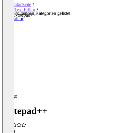
Startseite
Text Editor
In den folgenden Kategorien gelistet:
Notepad++
Text Editor
Notepad++
4,7
(3)