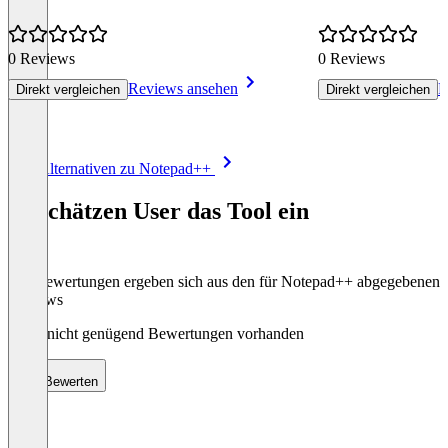
0 Reviews
0 Reviews
Reviews ansehen
R
Direkt vergleichen
Direkt vergleichen
Item
Alle Alternativen zu Notepad++
1
of
So schätzen User das Tool ein
8
Die Bewertungen ergeben sich aus den für Notepad++ abgegebenen
Reviews
Noch nicht genügend Bewertungen vorhanden
Bewerten