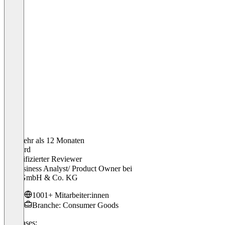
Vor mehr als 12 Monaten
Leonard
Verifizierter Reviewer
IT Business Analyst/ Product Owner
bei
Otto GmbH & Co. KG
1001+ Mitarbeiter:innen
Branche: Consumer Goods
Use cases: