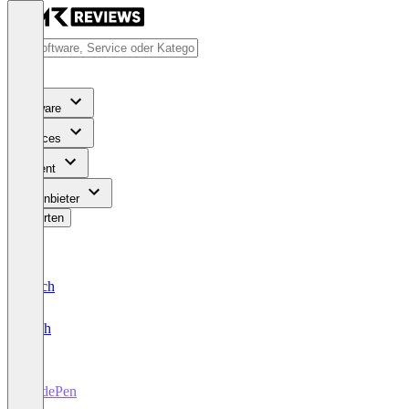
Software
Services
Content
Für Anbieter
Bewerten
Deutsch
English
CodePen