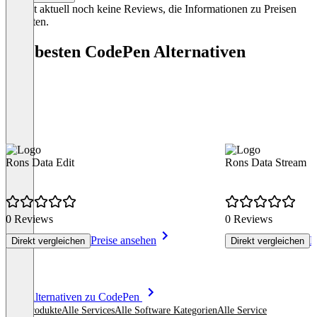
Es gibt aktuell noch keine Reviews, die Informationen zu Preisen
enthalten.
Die besten CodePen Alternativen
Rons Data Edit
Rons Data Stream
0 Reviews
0 Reviews
Preise ansehen
P
Direkt vergleichen
Direkt vergleichen
Item
Alle Alternativen zu CodePen
1
Alle Produkte
Alle Services
Alle Software Kategorien
Alle Service
of