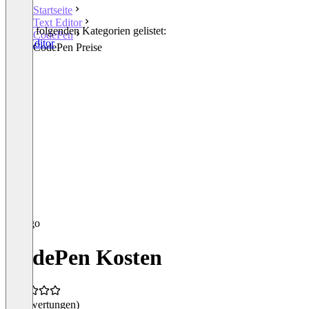
Startseite
Text Editor
In den folgenden Kategorien gelistet:
CodePen
Text Editor
CodePen Preise
CodePen Kosten
(0 Bewertungen)