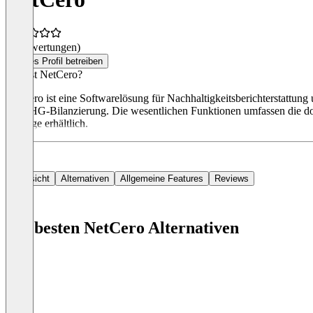
(0 Bewertungen)
Dieses Profil betreiben
Was ist NetCero?
NetCero ist eine Softwarelösung für Nachhaltigkeitsberichterstattu
der THG-Bilanzierung. Die wesentlichen Funktionen umfassen die do
Anfrage erhältlich.
Übersicht
Alternativen
Allgemeine Features
Reviews
Die besten NetCero Alternativen