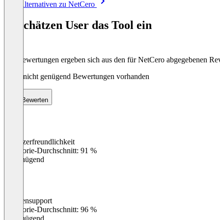
Alle Alternativen zu NetCero
1
of
So schätzen User das Tool ein
8
Die Bewertungen ergeben sich aus den für NetCero abgegebenen Re
Noch nicht genügend Bewertungen vorhanden
Bewerten
Benutzerfreundlichkeit
0
%
Kategorie-Durchschnitt: 91 %
Ungenügend
Kundensupport
0
%
Kategorie-Durchschnitt: 96 %
Ungenügend