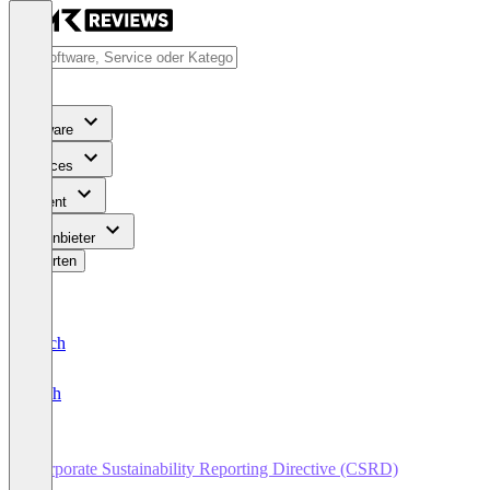
Software
Services
Content
Für Anbieter
Bewerten
Deutsch
English
Corporate Sustainability Reporting Directive (CSRD)