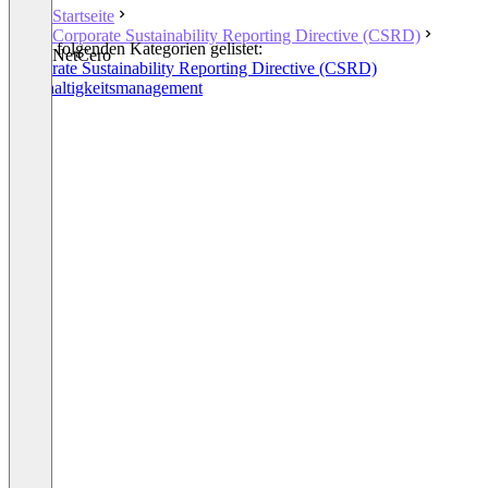
Startseite
Corporate Sustainability Reporting Directive (CSRD)
In den folgenden Kategorien gelistet:
NetCero
Corporate Sustainability Reporting Directive (CSRD)
Nachhaltigkeitsmanagement