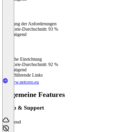
Erfüllung der Anforderungen
0
%
Kategorie-Durchschnitt: 93 %
Ungenügend
Einfache Einrichtung
0
%
Kategorie-Durchschnitt: 92 %
Ungenügend
Weiterführende Links
www.netcero.eu
Allgemeine Features
Setup & Support
Cloud