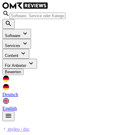
Software
Services
Content
Für Anbieter
Bewerten
Deutsch
English
myleo / dsc