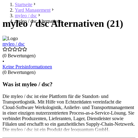
Startseite
Yard Management
myleo / dsc
myleo / dsc Alternativen (21)
myleo / dsc Alternativen
myleo / dsc
(0 Bewertungen)
•
Keine Preisinformationen
(0 Bewertungen)
Was ist myleo / dsc?
Die myleo / dsc ist eine Plattform für die Standort- und
Transportlogistik. Mit Hilfe von Echtzeitdaten vereinfacht die
Cloud-Software Werkslogistik, Anliefer- und Transportmanagement
in einer einzigen nutzerzentrierten Process-as-a-Service-Lösung. Sie
verbindet Produzenten, Lieferanten, Lager, Dienstleister sowie
Filialen und erschafft so ein ganzheitliches Supply-Chain-Netzwerk.
Die myleo / dsc ist ein Produkt der leoquantum GmbH.