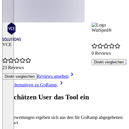
WinSped®
VCE
0 Reviews
R
Direkt vergleichen
23 Reviews
Reviews ansehen
Direkt vergleichen
Item
Alle Alternativen zu GoRamp
1
of
So schätzen User das Tool ein
8
Die Bewertungen ergeben sich aus den für GoRamp abgegebenen
Reviews