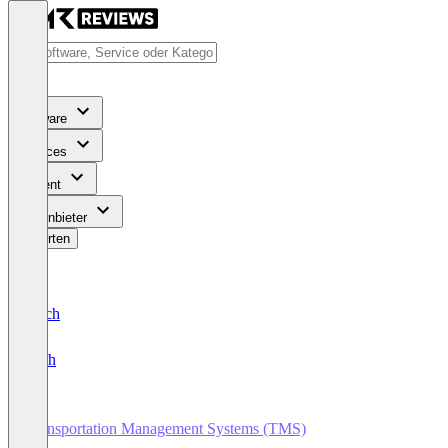
Software
Services
Content
Für Anbieter
Bewerten
Deutsch
English
Transportation Management Systems (TMS)