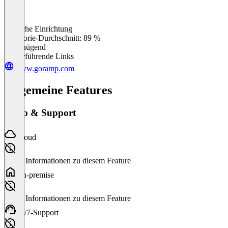
Einfache Einrichtung
0
%
Kategorie-Durchschnitt: 89 %
Ungenügend
Weiterführende Links
www.goramp.com
Allgemeine Features
Setup & Support
Cloud
Keine Informationen zu diesem Feature
On-premise
Keine Informationen zu diesem Feature
24/7-Support