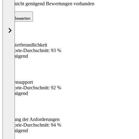
Noch nicht genügend Bewertungen vorhanden
Bewerten
Benutzerfreundlichkeit
0
%
Kategorie-Durchschnitt: 93 %
Ungenügend
Kundensupport
0
%
Kategorie-Durchschnitt: 92 %
Ungenügend
Erfüllung der Anforderungen
0
%
Kategorie-Durchschnitt: 94 %
Ungenügend