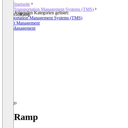
Startseite
Transportation Management Systems (TMS)
In den folgenden Kategorien gelistet:
GoRamp
Transportation Management Systems (TMS)
Freight Management
Yard Management
GoRamp