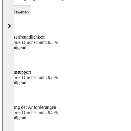
Bewerten
Benutzerfreundlichkeit
0
%
Kategorie-Durchschnitt: 93 %
Ungenügend
Kundensupport
0
%
Kategorie-Durchschnitt: 92 %
Ungenügend
Erfüllung der Anforderungen
0
%
Kategorie-Durchschnitt: 94 %
Ungenügend