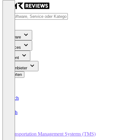
Software
Services
Content
Für Anbieter
Bewerten
Deutsch
English
Transportation Management Systems (TMS)