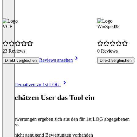
VCE
WinSped®
23 Reviews
0 Reviews
Reviews ansehen
R
Direkt vergleichen
Direkt vergleichen
Item
Alle Alternativen zu 1st LOG
1
of
So schätzen User das Tool ein
8
Die Bewertungen ergeben sich aus den für 1st LOG abgegebenen
Reviews
Noch nicht genügend Bewertungen vorhanden