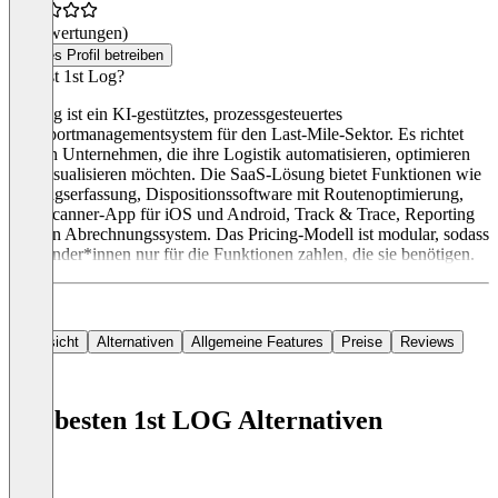
(0 Bewertungen)
Dieses Profil betreiben
Was ist 1st Log?
1st Log ist ein KI-gestütztes, prozessgesteuertes
Transportmanagementsystem für den Last-Mile-Sektor. Es richtet
sich an Unternehmen, die ihre Logistik automatisieren, optimieren
und visualisieren möchten. Die SaaS-Lösung bietet Funktionen wie
Auftragserfassung, Dispositionssoftware mit Routenoptimierung,
eine Scanner-App für iOS und Android, Track & Trace, Reporting
und ein Abrechnungssystem. Das Pricing-Modell ist modular, sodass
Anwender*innen nur für die Funktionen zahlen, die sie benötigen.
Übersicht
Alternativen
Allgemeine Features
Preise
Reviews
Die besten 1st LOG Alternativen