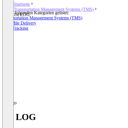
Startseite
Transportation Management Systems (TMS)
In den folgenden Kategorien gelistet:
1st LOG
Transportation Management Systems (TMS)
Last Mile Delivery
Fleet Tracking
1st LOG