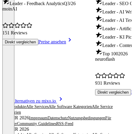
Leader - Feedback Analytics
Q3/26
Leader - SEO C
moinAI
Leader - AI Writ
Leader - AI Text
Leader - Artifici
151 Reviews
Leader - KI Pict
Preise ansehen
Direkt vergleichen
Leader - Content
Top 100
2026
neuroflash
931 Reviews
P
Direkt vergleichen
Item
Alle Alternativen zu mixo.io
1
Alle Produkte
Alle Services
Alle Software Kategorien
Alle Service
of
Kategorien
8
© OMR 2026
Impressum
Datenschutz
Nutzungsbedingungen
Für
Anbieter
Community Guidelines
RSS-Feed
© OMR 2026