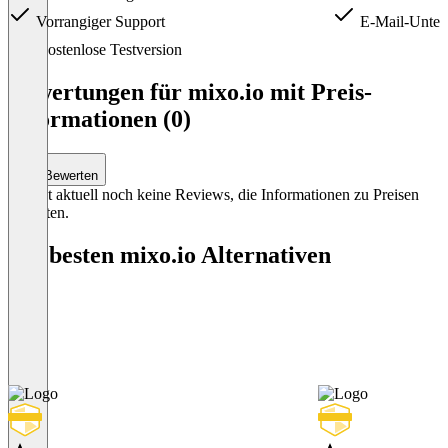
Vorrangiger Support
E-Mail-Unter
Item
Kostenlose Testversion
1
of
Bewertungen für mixo.io mit Preis-
2
Informationen (0)
Bewerten
Es gibt aktuell noch keine Reviews, die Informationen zu Preisen
enthalten.
Die besten mixo.io Alternativen