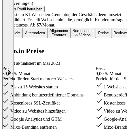
(0 Bewertungen)
Dieses Profil betreiben
Mixo ist ein KI-Webseiten-Generator, der Geschäftsideen umsetzt
und validiert. Erstellt Webseiteninhalte, ermöglicht Kundenumfragen
und Betattests. Ab $7/Monat.
Allgemeine
Screenshots
Übersicht
Alternativen
Preise
Reviews
Features
& Videos
mixo.io Preise
Zuletzt aktualisiert im Mai 2023
Pro
Basic
39,00 $
/ Monat
9,00 $
/ Monat
Perfekt für den Start mehrerer Websites
Perfekt für den St
Bis zu 15 Websites starten
1 Website star
Anbindung benutzerdefinierter Domains
Benutzerdefin
Kostenloses SSL-Zertifikat
Kostenloses S
Video zu Websites hinzufügen
Video zu Webs
Google Analytics und GTM
Google-Anal
Mixo-Branding entfernen
Mixo-Brandin