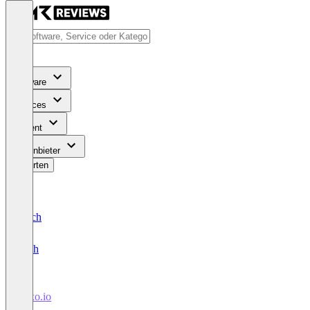
Software
Services
Content
Für Anbieter
Bewerten
Deutsch
English
mixo.io