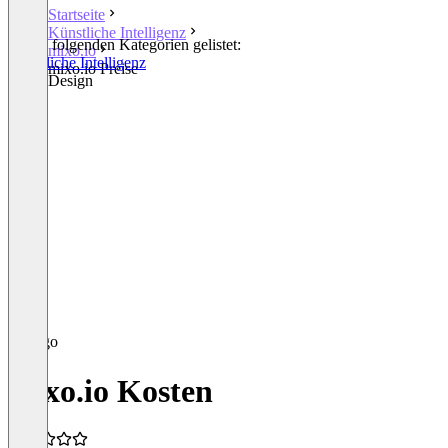
Startseite
Künstliche Intelligenz
In den folgenden Kategorien gelistet:
mixo.io
Künstliche Intelligenz
mixo.io Preise
Other Design
mixo.io Kosten