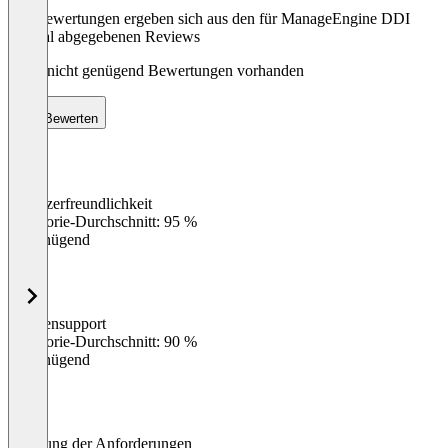
Die Bewertungen ergeben sich aus den für ManageEngine DDI
Central abgegebenen Reviews
Noch nicht genügend Bewertungen vorhanden
Bewerten
Benutzerfreundlichkeit
0
%
Kategorie-Durchschnitt: 95 %
Ungenügend
Kundensupport
0
%
Kategorie-Durchschnitt: 90 %
Ungenügend
Erfüllung der Anforderungen
0
%