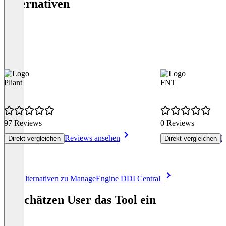
Alternativen
Pliant
FNT
97 Reviews
0 Reviews
Reviews ansehen
R
Direkt vergleichen
Direkt vergleichen
Item
Alle Alternativen zu ManageEngine DDI Central
1
of
So schätzen User das Tool ein
4