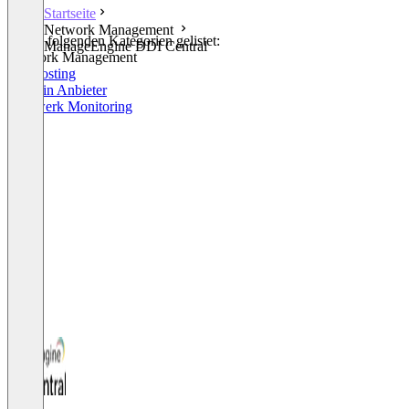
Startseite
Network Management
In den folgenden Kategorien gelistet:
ManageEngine DDI Central
Network Management
Webhosting
Domain Anbieter
Netzwerk Monitoring