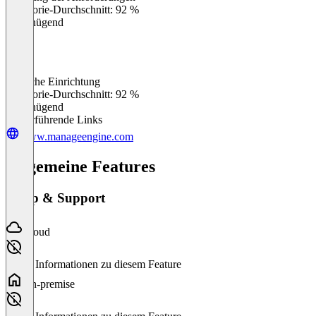
Kategorie-Durchschnitt: 92 %
Ungenügend
Einfache Einrichtung
0
%
Kategorie-Durchschnitt: 92 %
Ungenügend
Weiterführende Links
www.manageengine.com
Allgemeine Features
Setup & Support
Cloud
Keine Informationen zu diesem Feature
On-premise