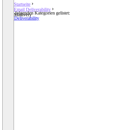
Startseite
Email Deliverability
In den folgenden Kategorien gelistet:
Mailivery
Email Deliverability