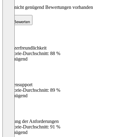
Noch nicht genügend Bewertungen vorhanden
Bewerten
Benutzerfreundlichkeit
0
%
Kategorie-Durchschnitt: 88 %
Ungenügend
Kundensupport
0
%
Kategorie-Durchschnitt: 89 %
Ungenügend
Erfüllung der Anforderungen
0
%
Kategorie-Durchschnitt: 91 %
Ungenügend