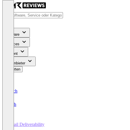
Software
Services
Content
Für Anbieter
Bewerten
Deutsch
English
Email Deliverability