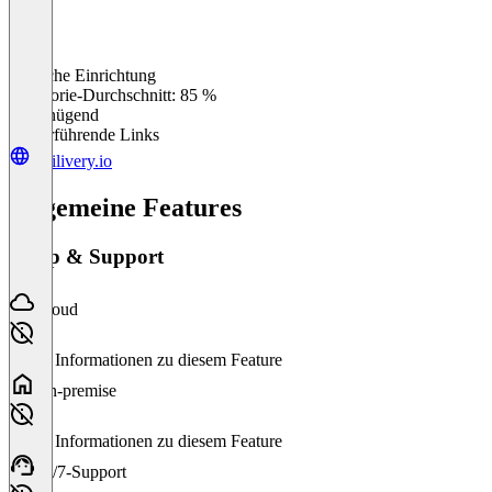
Einfache Einrichtung
0
%
Kategorie-Durchschnitt: 85 %
Ungenügend
Weiterführende Links
mailivery.io
Allgemeine Features
Setup & Support
Cloud
Keine Informationen zu diesem Feature
On-premise
Keine Informationen zu diesem Feature
24/7-Support