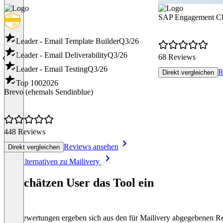
SAP Engagement C
Leader - Email Template Builder
Q3/26
Leader - Email Deliverability
Q3/26
68 Reviews
Leader - Email Testing
Q3/26
R
Direkt vergleichen
Top 100
2026
Brevo (ehemals Sendinblue)
448 Reviews
Reviews ansehen
Direkt vergleichen
Item
Alle Alternativen zu Mailivery
1
of
So schätzen User das Tool ein
8
Die Bewertungen ergeben sich aus den für Mailivery abgegebenen R