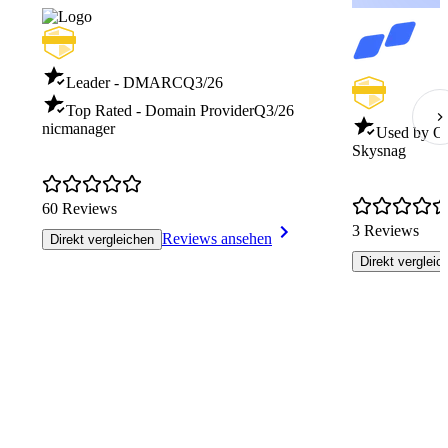
Leader - DMARC
Q3/26
Top Rated - Domain Provider
Q3/26
nicmanager
Used by 
Skysnag
60 Reviews
3 Reviews
Reviews ansehen
Direkt vergleichen
Direkt vergleic