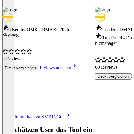
Used by OMR - DMARC
2026
Leader - DMA
Skysnag
Top Rated - Dom
nicmanager
3 Reviews
60 Reviews
Reviews ansehen
Direkt vergleichen
R
Direkt vergleichen
Item
Alle Alternativen zu SMPT2GO
1
of
So schätzen User das Tool ein
8