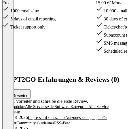
Free
15,00 €
/ Monat
1000 emails/mo
10,000 email
5 days of email reporting
30 days of ema
Ticket support only
Ticket/chat/p
Subaccount 
SMS messagi
Scheduled rep
Item
1
SMPT2GO Erfahrungen & Reviews (0)
of
3
Bewerten
Sei ein Vorreiter und schreibe die erste Review.
Alle Produkte
Alle Services
Alle Software Kategorien
Alle Service
Kategorien
© OMR 2026
Impressum
Datenschutz
Nutzungsbedingungen
Für
Anbieter
Community Guidelines
RSS-Feed
© OMR 2026