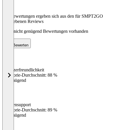
Die Bewertungen ergeben sich aus den für SMPT2GO
abgegebenen Reviews
Noch nicht genügend Bewertungen vorhanden
Bewerten
Benutzerfreundlichkeit
0
%
Kategorie-Durchschnitt: 88 %
Ungenügend
Kundensupport
0
%
Kategorie-Durchschnitt: 89 %
Ungenügend