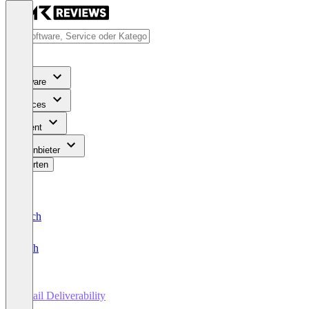
Software
Services
Content
Für Anbieter
Bewerten
Deutsch
English
Email Deliverability