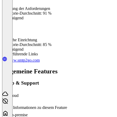
Erfüllung der Anforderungen
0
%
Kategorie-Durchschnitt: 91 %
Ungenügend
Einfache Einrichtung
0
%
Kategorie-Durchschnitt: 85 %
Ungenügend
Weiterführende Links
www.smtp2go.com
Allgemeine Features
Setup & Support
Cloud
Keine Informationen zu diesem Feature
On-premise