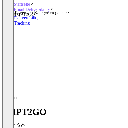
Startseite
Email Deliverability
In den folgenden Kategorien gelistet:
SMPT2GO
Email Deliverability
Email Tracking
SMPT2GO