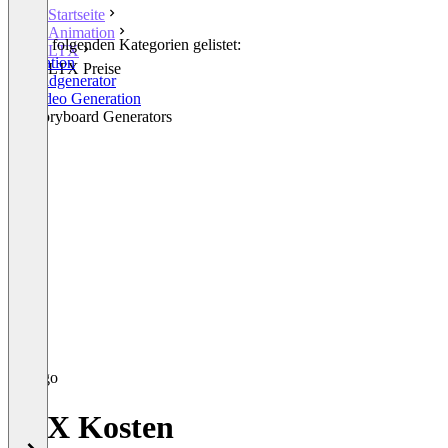
Startseite
Animation
In den folgenden Kategorien gelistet:
LTX
Animation
LTX Preise
KI-Bildgenerator
AI Video Generation
AI Storyboard Generators
LTX Kosten