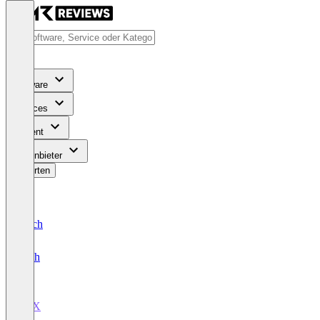
Software
Services
Content
Für Anbieter
Bewerten
Deutsch
English
LTX