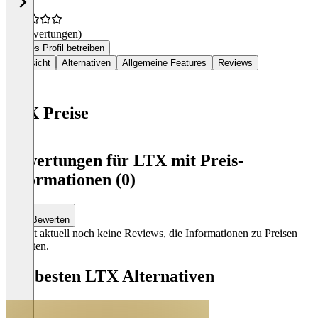
(0 Bewertungen)
Dieses Profil betreiben
Übersicht
Alternativen
Allgemeine Features
Reviews
LTX Preise
Item
1
Bewertungen für LTX mit Preis-
of
Informationen (0)
0
Bewerten
Es gibt aktuell noch keine Reviews, die Informationen zu Preisen
enthalten.
Die besten LTX Alternativen