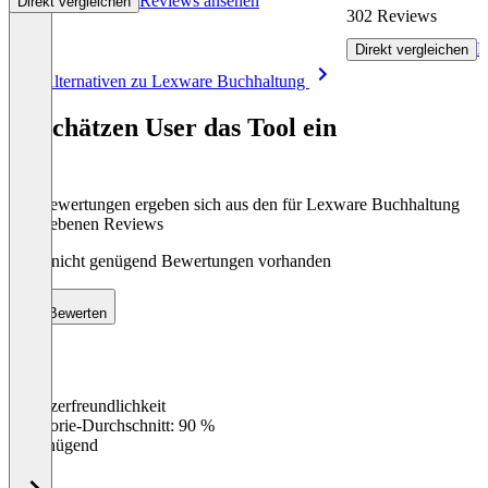
Reviews ansehen
Direkt vergleichen
302 Reviews
R
Direkt vergleichen
Item
Alle Alternativen zu Lexware Buchhaltung
1
of
So schätzen User das Tool ein
8
Die Bewertungen ergeben sich aus den für Lexware Buchhaltung
abgegebenen Reviews
Noch nicht genügend Bewertungen vorhanden
Bewerten
Benutzerfreundlichkeit
0
%
Kategorie-Durchschnitt: 90 %
Ungenügend