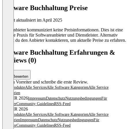
Lexware Buchhaltung Preise
Zuletzt aktualisiert im April 2025
Der Anbieter kommuniziert keine Preisinformationen. Dies ist eine
übliche Praxis für Softwareanbieter und Dienstleister. Alternativ
kannst du den Anbieter kontaktieren, um aktuelle Preise zu erfahren.
Lexware Buchhaltung Erfahrungen &
Reviews (0)
Bewerten
Sei ein Vorreiter und schreibe die erste Review.
Alle Produkte
Alle Services
Alle Software Kategorien
Alle Service
Kategorien
© OMR 2026
Impressum
Datenschutz
Nutzungsbedingungen
Für
Anbieter
Community Guidelines
RSS-Feed
© OMR 2026
Alle Produkte
Alle Services
Alle Software Kategorien
Alle Service
Kategorien
Impressum
Datenschutz
Nutzungsbedingungen
Für
Anbieter
Community Guidelines
RSS-Feed