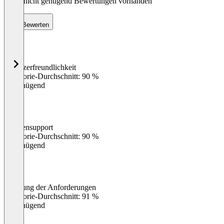
Noch nicht genügend Bewertungen vorhanden
Bewerten
Benutzerfreundlichkeit
0
%
Kategorie-Durchschnitt: 90 %
Ungenügend
Kundensupport
0
%
Kategorie-Durchschnitt: 90 %
Ungenügend
Erfüllung der Anforderungen
0
%
Kategorie-Durchschnitt: 91 %
Ungenügend