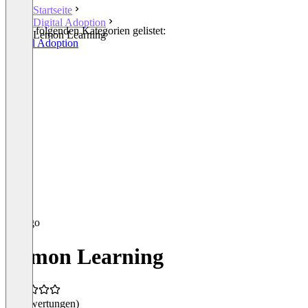
Startseite
Digital Adoption
In den folgenden Kategorien gelistet:
Lemon Learning
Digital Adoption
Lemon Learning
(0 Bewertungen)