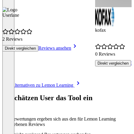
Userlane
kofax
2 Reviews
Reviews ansehen
Direkt vergleichen
0 Reviews
R
Direkt vergleichen
Item
Alle Alternativen zu Lemon Learning
1
of
So schätzen User das Tool ein
8
Die Bewertungen ergeben sich aus den für Lemon Learning
abgegebenen Reviews