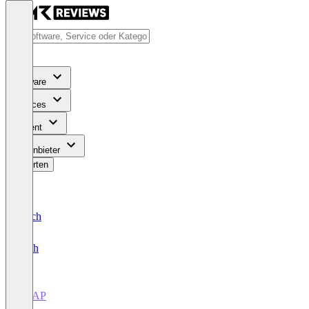
Software
Services
Content
Für Anbieter
Bewerten
Deutsch
English
LEAP