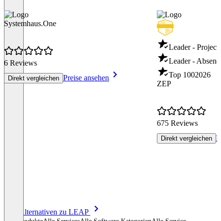
Systemhaus.One
Leader - Projec
Leader - Absen
6 Reviews
Top 100
2026
Preise ansehen
Direkt vergleichen
ZEP
675 Reviews
P
Direkt vergleichen
Item
Alle Alternativen zu LEAP
1