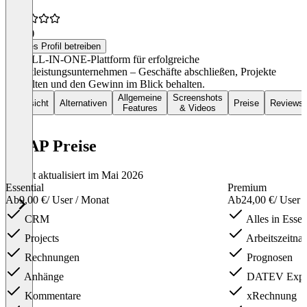
4,6
(4)
Dieses Profil betreiben
Die ALL-IN-ONE-Plattform für erfolgreiche
Dienstleistungsunternehmen – Geschäfte abschließen, Projekte
verwalten und den Gewinn im Blick behalten.
Allgemeine
Screenshots
Übersicht
Alternativen
Preise
Reviews
Features
& Videos
LEAP Preise
Zuletzt aktualisiert im Mai 2026
Essential
Premium
Ab
9,00 €
/ User / Monat
Ab
24,00 €
/ User 
CRM
Alles in Essen
Projects
Arbeitszeitna
Rechnungen
Prognosen
Anhänge
DATEV Expo
Kommentare
xRechnung