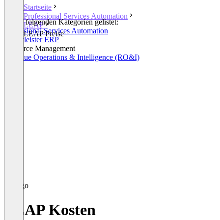
Startseite
Professional Services Automation
In den folgenden Kategorien gelistet:
LEAP
Professional Services Automation
LEAP Preise
Dienstleister ERP
Resource Management
Revenue Operations & Intelligence (RO&I)
LEAP Kosten