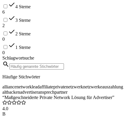
4 Sterne
6
3 Sterne
2
2 Sterne
0
1 Sterne
0
Schlagwortsuche
Häufige Stichwörter
alliance
network
lead
affiliate
private
netzwerk
netzwerke
auszahlung
altbacken
advertiser
ansprechpartner
“Maßgeschneiderte Private Network Lösung für Advertiser”
4.0
B