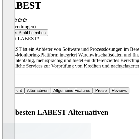
LABEST
(0 Bewertungen)
Dieses Profil betreiben
Was ist LABEST?
LABEST ist ein Anbieter von Software und Prozesslösungen im Bereic
Risiko-Monitoring-Plattform integriert Warenwirtschaftsdaten und fin
mandantenfähig, mehrsprachig und bietet ein differenziertes Berech
Zusätzliche Services zur Vorprüfung von Krediten und nachgelagerte
Übersicht
Alternativen
Allgemeine Features
Preise
Reviews
Die besten LABEST Alternativen