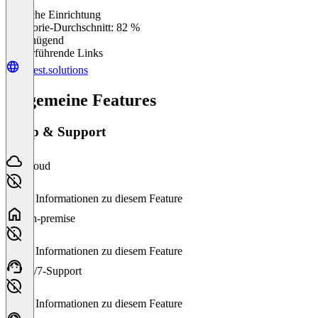
Einfache Einrichtung
0
%
Kategorie-Durchschnitt: 82 %
Ungenügend
Weiterführende Links
labest.solutions
Allgemeine Features
Setup & Support
Cloud
Keine Informationen zu diesem Feature
On-premise
Keine Informationen zu diesem Feature
24/7-Support
Keine Informationen zu diesem Feature