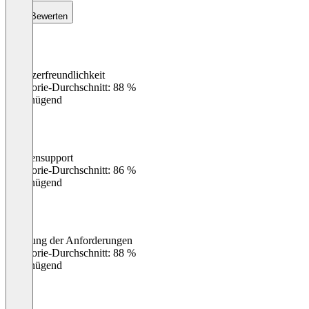
Bewerten
Benutzerfreundlichkeit
0
%
Kategorie-Durchschnitt: 88 %
Ungenügend
Kundensupport
0
%
Kategorie-Durchschnitt: 86 %
Ungenügend
Erfüllung der Anforderungen
0
%
Kategorie-Durchschnitt: 88 %
Ungenügend