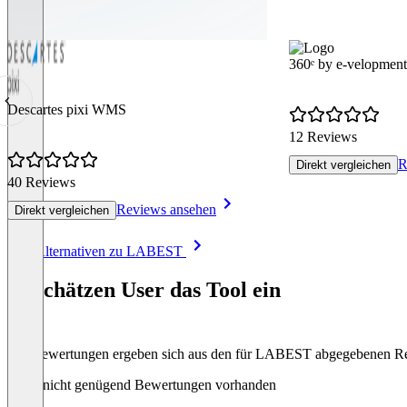
360ᵉ by e-velopment
Descartes pixi WMS
12 Reviews
R
Direkt vergleichen
40 Reviews
Reviews ansehen
Direkt vergleichen
Item
Alle Alternativen zu LABEST
1
of
So schätzen User das Tool ein
8
Die Bewertungen ergeben sich aus den für LABEST abgegebenen R
Noch nicht genügend Bewertungen vorhanden