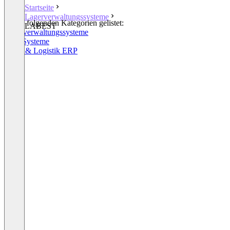
Startseite
Lagerverwaltungssysteme
In den folgenden Kategorien gelistet:
LABEST
Lagerverwaltungssysteme
ERP-Systeme
Lager & Logistik ERP